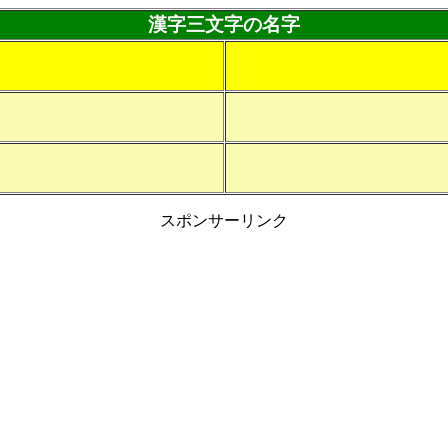
漢字三文字の名字
スポンサーリンク