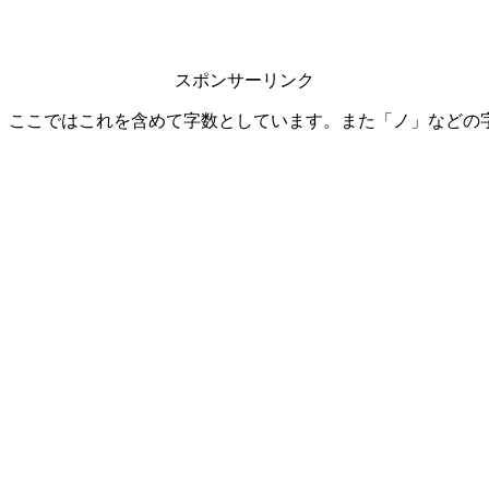
スポンサーリンク
、ここではこれを含めて字数としています。また「ノ」などの