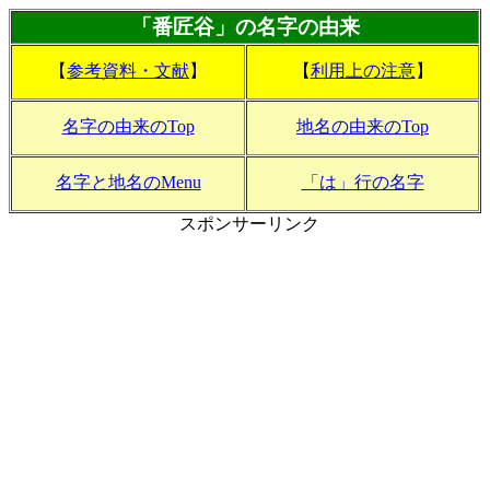
「番匠谷」の名字の由来
【
参考資料・文献
】
【
利用上の注意
】
名字の由来のTop
地名の由来のTop
名字と地名のMenu
「は」行の名字
スポンサーリンク