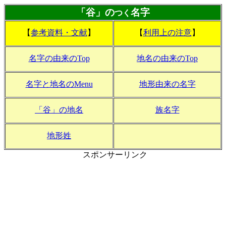
「谷」の
名字
つく
【
参考資料・文献
】
【
利用上の注意
】
名字の由来のTop
地名の由来のTop
名字と地名のMenu
地形由来の名字
「谷」の地名
族名字
地形姓
スポンサーリンク