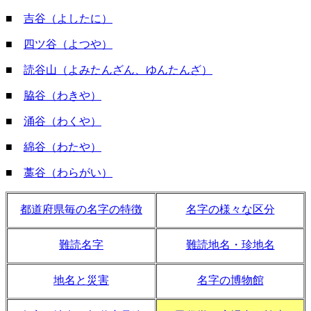
■
吉谷（よしたに）
■
四ツ谷（よつや）
■
読谷山（よみたんざん、ゆんたんざ）
■
脇谷（わきや）
■
涌谷（わくや）
■
綿谷（わたや）
■
藁谷（わらがい）
都道府県毎の名字の特徴
名字の様々な区分
難読名字
難読地名・珍地名
地名と災害
名字の博物館