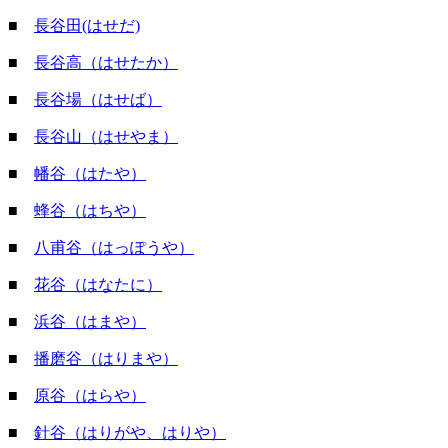
■
長谷田(はせだ)
■
長谷高（はせたか）
■
長谷場（はせば）
■
長谷山（はせやま）
■
幡谷（はたや）
■
蜂谷（はちや）
■
八甫谷（はっぽうや）
■
花谷（はなたに）
■
浜谷（はまや）
■
播磨谷（はりまや）
■
原谷（はらや）
■
針谷（はりがや、はりや）