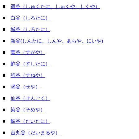
■
宿谷（しゅくたに、しゅくや、しくや）
■
白谷（しろたに）
■
城谷（しろたに）
■
新谷(しんたに、しんや、あらや、にいや)
■
菅谷（すがや）
■
鮓谷（すしたに）
■
強谷（すねや）
■
瀬谷（せや）
■
仙谷（せんごく）
■
染谷（そめや）
■
鯛谷（たいたに）
■
台丸谷（だいまるや）