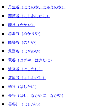
■
丹生谷（にうのや、にゅうのや）
■
西芦谷（にしあしたに）
■
糠谷（ぬかや）
■
忽滑谷（ぬかりや）
■
能登谷（のとや）
■
萩野谷（はぎのや）
■
萩谷（はぎや、はぎたに）
■
波来谷（はこたに）
■
箸尾谷（はしおだに）
■
橋谷（はしたに）
■
長谷（はせ、ながたに、ながや）
■
長谷川（はせがわ）