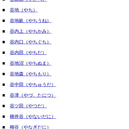
■
谷地（やち）
■
谷地畝（やちうね）
■
谷内上（やちかみ）
■
谷内口（やちぐち）
■
谷内田（やちだ）
■
谷地沼（やちぬま）
■
谷地森（やちもり）
■
谷中田（やちゅうだ）
■
谷津（やづ、たにつ）
■
谷ツ田（やつだ）
■
柳井谷（やないだに）
■
柳谷（やなぎだに）