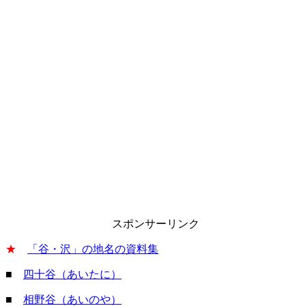
スポンサーリンク
★
「谷・沢」の地名の資料集
■
四十谷（あいたに）
■
相野谷（あいのや）