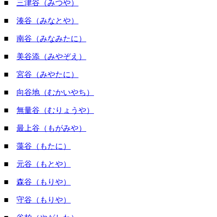
■
三津谷（みつや）
■
湊谷（みなとや）
■
南谷（みなみたに）
■
美谷添（みやぞえ）
■
宮谷（みやたに）
■
向谷地（むかいやち）
■
無量谷（むりょうや）
■
最上谷（もがみや）
■
藻谷（もたに）
■
元谷（もとや）
■
森谷（もりや）
■
守谷（もりや）