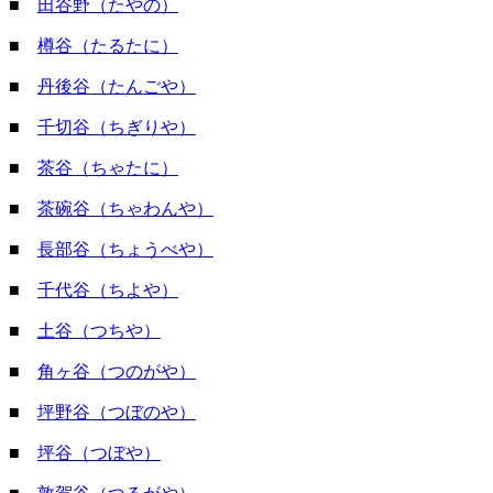
■
田谷野（たやの）
■
樽谷（たるたに）
■
丹後谷（たんごや）
■
千切谷（ちぎりや）
■
茶谷（ちゃたに）
■
茶碗谷（ちゃわんや）
■
長部谷（ちょうべや）
■
千代谷（ちよや）
■
土谷（つちや）
■
角ヶ谷（つのがや）
■
坪野谷（つぼのや）
■
坪谷（つぼや）