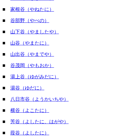
■
家根谷（やねたに）
■
谷部野（やべの）
■
山下谷（やましたや）
■
山谷（やまたに）
■
山出谷（やまでや）
■
谷茂岡（やもおか）
■
湯上谷（ゆがみだに）
■
湯谷（ゆだに）
■
八日市谷（ようかいちや）
■
横谷（よこたに）
■
芳谷（よしたに、はがや）
■
葭谷（よしたに）