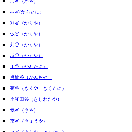
■
加谷（かや）
■
柄谷(からたに)
■
刈谷（かりや）
■
仮谷（かりや）
■
苅谷（かりや）
■
狩谷（かりや）
■
川谷（かわたに）
■
貫地谷（かんぢや）
■
菊谷（きくや、きくたに）
■
岸和田谷（きしわだや）
■
気谷（きや）
■
京谷（きょうや）
■
桐谷（きりや、きりたに）