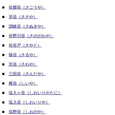
■
佐郷谷（さごうや）
■
笹谷（ささや）
■
讃岐谷（さぬきや）
■
佐野川谷（さのがわや）
■
佐谷戸（さやと）
■
猿谷（さるや）
■
沢谷（さわや）
■
三田谷（さんだや）
■
椎谷（しいや）
■
塩入ヶ谷（しおいりがたに）
■
塩入谷（しおいりや）
■
塩野谷（しおのや）