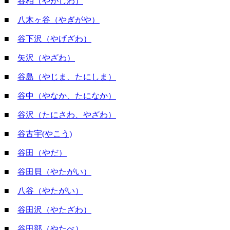
■
谷柏（やがしわ）
■
八木ヶ谷（やぎがや）
■
谷下沢（やげざわ）
■
矢沢（やざわ）
■
谷島（やじま、たにしま）
■
谷中（やなか、たになか）
■
谷沢（たにさわ、やざわ）
■
谷古宇(やこう)
■
谷田（やだ）
■
谷田貝（やたがい）
■
八谷（やたがい）
■
谷田沢（やたざわ）
■
谷田部（やたべ）