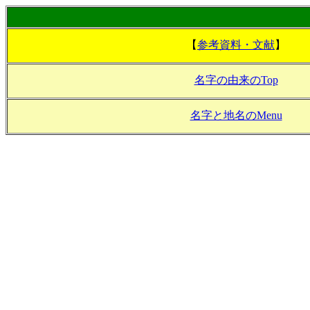
【
参考資料・文献
】
名字の由来のTop
名字と地名のMenu