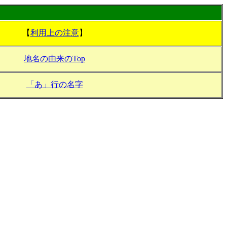
【
利用上の注意
】
地名の由来のTop
「あ」行の名字