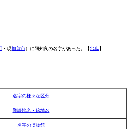
町
・現
加賀市
）に阿知良の名字があった。【
出典
】
名字の様々な区分
難読地名・珍地名
名字の博物館