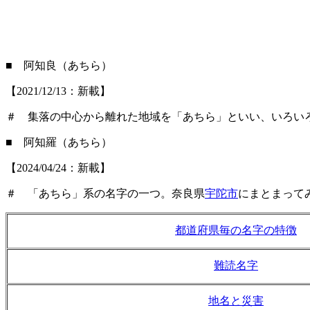
■ 阿知良（あちら）
【2021/12/13：新載】
＃ 集落の中心から離れた地域を「あちら」といい、いろい
■ 阿知羅（あちら）
【2024/04/24：新載】
＃ 「あちら」系の名字の一つ。奈良県
宇陀市
にまとまって
都道府県毎の名字の特徴
難読名字
地名と災害