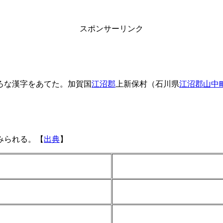
スポンサーリンク
ろな漢字をあてた。加賀国
江沼郡
上新保村（石川県
江沼郡山中
みられる。【
出典
】