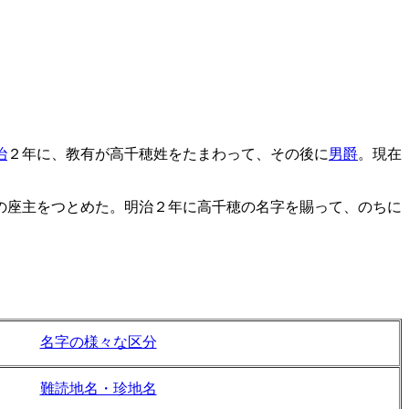
治
２年に、教有が高千穂姓をたまわって、その後に
男爵
。現在
の座主をつとめた。明治２年に高千穂の名字を賜って、のちに
名字の様々な区分
難読地名・珍地名