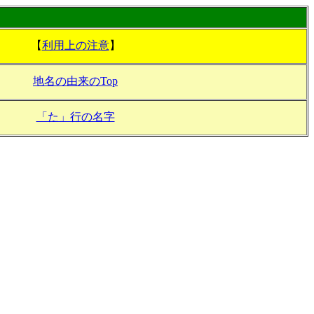
【
利用上の注意
】
地名の由来のTop
「た」行の名字