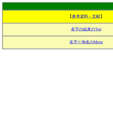
【
参考資料・文献
】
名字の由来のTop
名字と地名のMenu