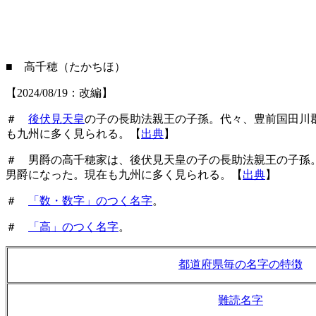
■ 高千穂（たかちほ）
【2024/08/19：改編】
＃
後伏見天皇
の子の長助法親王の子孫。代々、豊前国田川
も九州に多く見られる。【
出典
】
＃ 男爵の高千穂家は、後伏見天皇の子の長助法親王の子孫
男爵になった。現在も九州に多く見られる。【
出典
】
＃
「数・数字」のつく名字
。
＃
「高」のつく名字
。
都道府県毎の名字の特徴
難読名字