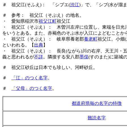
＃ 祖父江(そふえ)： 「シブエ(
渋江
)」で、「シブ(水が溜
＃ 参考： 祖父江（そぶえ）の地名。
・ 愛知県稲沢市
祖父江町
祖父江
・ 祖父江（そぶえ）： 木曽川左岸に位置し、東端を日光
をいうとある。また、赤褐色のそぶ水が入江によどむことか
・ 祖父江（そぶえ）： 岐阜県養老郡
養老町
祖父江。小畑(
といわれる。【
出典
】
・ 祖父江（そぶえ）： 長良(ながら)川の右岸、天王川・
義と思われるが
不詳
。隣接する安八郡
墨俣
(すのまた)に築
＃ 祖父江砂丘は日本でも珍しい、河畔砂丘。
＃
「江」のつく名字
。
＃
「父母」のつく名字
。
都道府県毎の名字の特徴
難読名字