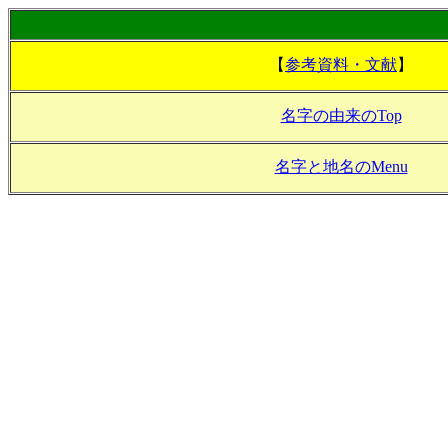
【
参考資料・文献
】
名字の由来のTop
名字と地名のMenu