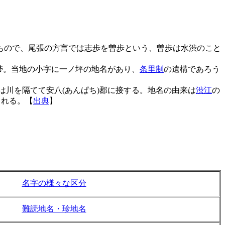
もので、尾張の方言では志歩を曽歩という、曽歩は水渋のこと
地帯。当地の小字に一ノ坪の地名があり、
条里制
の遺構であろう
は川を隔てて安八(あんぱち)郡に接する。地名の由来は
渋江
の
られる。【
出典
】
名字の様々な区分
難読地名・珍地名