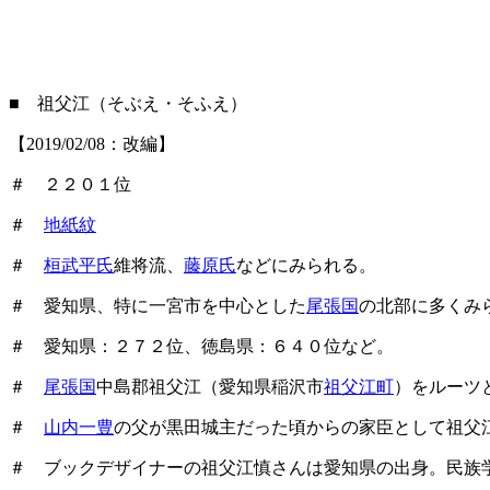
■ 祖父江（そぶえ・そふえ）
【2019/02/08：改編】
＃ ２２０１位
＃
地紙紋
＃
桓武平氏
維将流、
藤原氏
などにみられる。
＃ 愛知県、特に一宮市を中心とした
尾張国
の北部に多くみ
＃ 愛知県：２７２位、徳島県：６４０位など。
＃
尾張国
中島郡祖父江（愛知県稲沢市
祖父江町
）をルーツ
＃
山内一豊
の父が黒田城主だった頃からの家臣として祖父
＃ ブックデザイナーの祖父江慎さんは愛知県の出身。民族