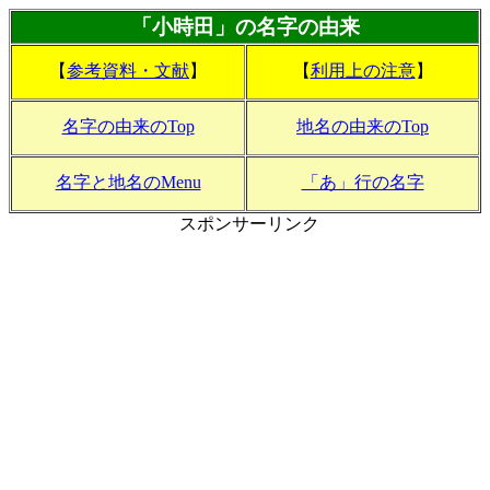
「小時田」の名字の由来
【
参考資料・文献
】
【
利用上の注意
】
名字の由来のTop
地名の由来のTop
名字と地名のMenu
「あ」行の名字
スポンサーリンク