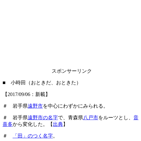
スポンサーリンク
■ 小時田（おときだ、おときた）
【2017/09/06：新載】
＃ 岩手県
遠野市
を中心にわずかにみられる。
＃ 岩手県
遠野市の名字
で、青森県
八戸市
をルーツとし、
音
喜多
から変化した。【
出典
】
＃
「田」のつく名字
。