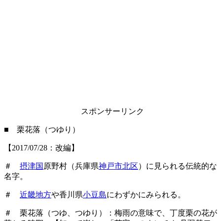
スポンサーリンク
■ 栗花落（つゆり）
【2017/07/28：改編】
＃
摂津国
原野村（兵庫県
神戸市北区
）に見られる伝統的な
名字。
＃
近畿地方
や香川県
小豆島
にわずかにみられる。
＃ 栗花落（つゆ、つゆり）：梅雨の意味で、丁度栗の花が