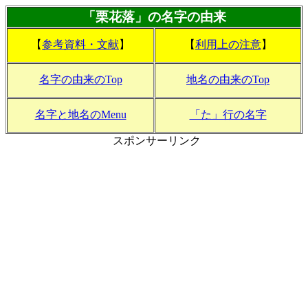
「栗花落」の名字の由来
【
参考資料・文献
】
【
利用上の注意
】
名字の由来のTop
地名の由来のTop
名字と地名のMenu
「た」行の名字
スポンサーリンク