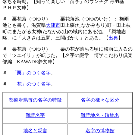
落ちる時期。【知って楽しい「苗字」のウンチク 丹羽基二
ＰＨＰ文庫】
＃ 栗花落（つゆり）： 栗花落池（つゆのいけ）： 梅雨
池とも書く。滋賀県
大津市
田上森(たなかみもり)町・田上枝
町にまたがる太神(たなかみ)山の域内にある池。「輿地志
略」に「大きさは五間、三間ばかり」とある。【
出典
】
＃ 栗花落（つゆり）： 栗の花が落ちる頃に梅雨に入るの
で「ツユイリ」が転じた。【名字の謎学 博学こだわり倶楽
部編 KAWADE夢文庫】
＃
「栗」のつく名字
。
＃
「花」のつく名字
。
都道府県毎の名字の特徴
名字の様々な区分
難読名字
難読地名・珍地名
地名と災害
名字の博物館