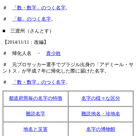
＃
「数・数字」のつく名字
。
＃
「都」のつく名字
。
■ 三渡州（さんとす）
【2014/11/11：改編】
＃ 帰化人名 ・
貴少姓
＃ 元プロサッカー選手でブラジル出身の「アデミール・サ
ントス」が平成７年に帰化した際に届けた名字。
＃
「数・数字」のつく名字
。
都道府県毎の名字の特徴
名字の様々な区分
難読名字
難読地名・珍地名
地名と災害
名字の博物館