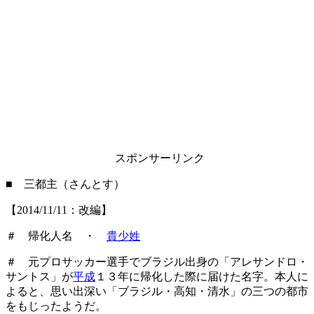
スポンサーリンク
■ 三都主（さんとす）
【2014/11/11：改編】
＃ 帰化人名 ・
貴少姓
＃ 元プロサッカー選手でブラジル出身の「アレサンドロ・
サントス」が
平成
１３年に帰化した際に届けた名字。本人に
よると、思い出深い「ブラジル・高知・清水」の三つの都市
をもじったようだ。