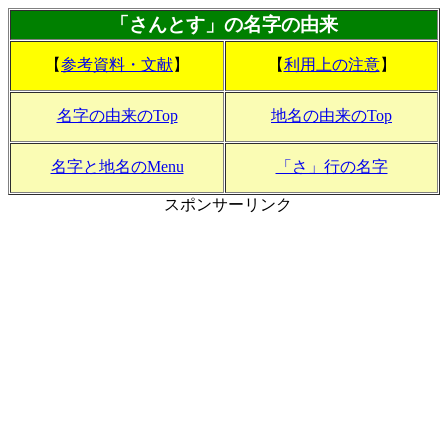
「さんとす」の名字の由来
【
参考資料・文献
】
【
利用上の注意
】
名字の由来のTop
地名の由来のTop
名字と地名のMenu
「さ」行の名字
スポンサーリンク