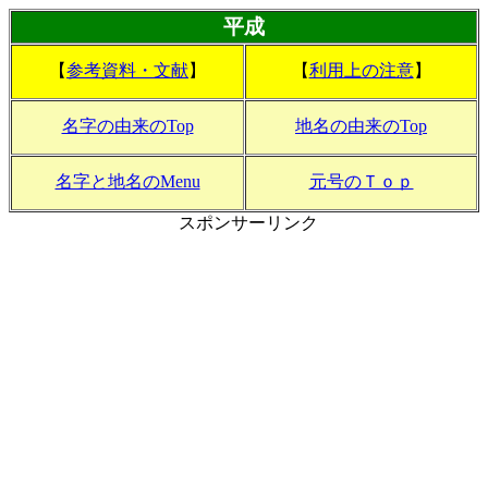
平成
【
参考資料・文献
】
【
利用上の注意
】
名字の由来のTop
地名の由来のTop
名字と地名のMenu
元号のＴｏｐ
スポンサーリンク