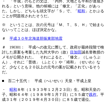
・ 「平成」のもとの文は、「内外、天地とも平和が達成さ
れる」という意味。他の候補には「修文」「正化」があっ
た。しかし、どちらも頭文字が「Ｓ」で、「
昭和
」とかぶる
ことが問題視されたそうだ。
※ ということは、次の元号は「Ｍ、Ｔ、Ｓ、Ｈ」で始まら
ないってことは、ほぼ決定かな。
＃
平成３０年北海道胆振東部地震
＃ 190301： 平成への改元に際して、政府が最終段階で検
討した原案を考案した九州大学の（故）
目加田
誠名誉教授の
メモが公開された。 それによると、「修文」（しゅうぶ
ん）、それに「普徳」（ふとく）や「靖和」（せいわ）な
ど、少なくとも２０以上の元号の案が記載されているそう
だ。
■ 百二十五代： 平成（へいせい）天皇・平成上皇
・
昭和
８年（１９３３年１２月２３日）生。昭和天皇の
子。昭和６４年（１９８９年１月７日）に５５歳で
践祚
。平
成３１年（２０１９年４月３０日）に８５歳で退位。