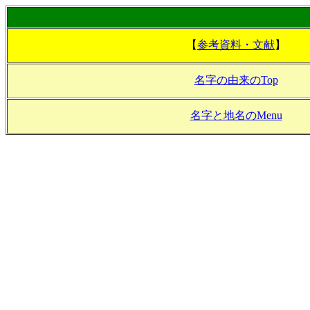
【
参考資料・文献
】
名字の由来のTop
名字と地名のMenu