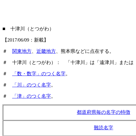
■ 十津川（とつがわ）
【2017/06/09：新載】
＃
関東地方
、
近畿地方
、熊本県などに点在する。
＃ 十津川（とつがわ）： 「十津川」は「遠津川」または
＃
「数・数字」のつく名字
。
＃
「川」のつく名字
。
＃
「津」のつく名字
。
都道府県毎の名字の特徴
難読名字