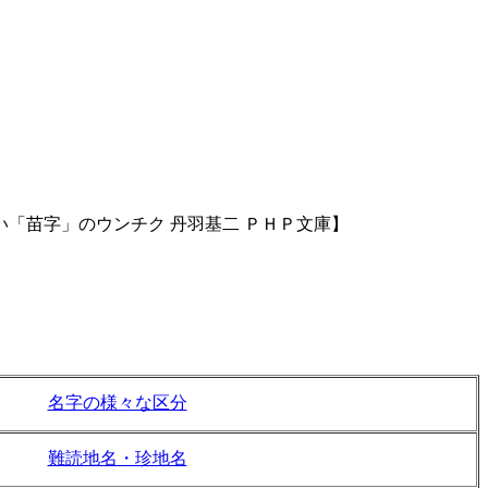
「苗字」のウンチク 丹羽基二 ＰＨＰ文庫】
名字の様々な区分
難読地名・珍地名