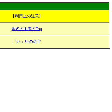
【
利用上の注意
】
地名の由来のTop
「た」行の名字