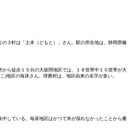
りの３軒は「土本（どもと）」さん。駅の所在地は、静岡県榛
駅から徒歩１５分の大坂間地区では、１８世帯中１０世帯が大
とこ)地区の毎床さん。球磨村は、地区由来の名字が多い。
集中している。毎床地区はかつて米が採れなかったことから桑