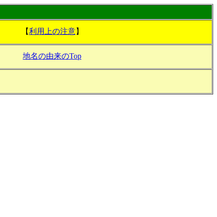
【
利用上の注意
】
地名の由来のTop