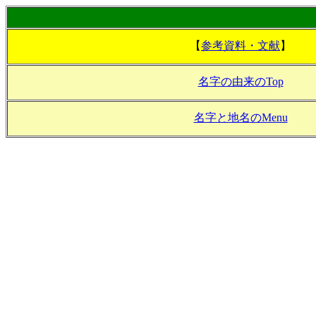
【
参考資料・文献
】
名字の由来のTop
名字と地名のMenu