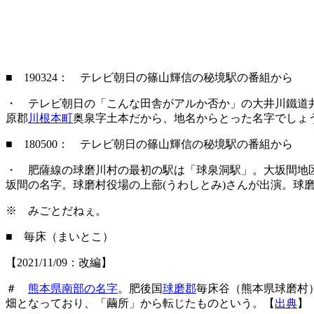
■ 190324： テレビ朝日の篠山輝信の秘境駅の番組から
・ テレビ朝日の「こんな田舎がアルか否か」の大井川鐵道
原郡
川根本町
奥泉字土本だから、地名からとった名字でしょ
■ 180500： テレビ朝日の篠山輝信の秘境駅の番組から
・ 肥薩線の球磨川村の最初の駅は「球泉洞駅」。大坂間地
坂間の名字。球磨村役場の上蔀(うわしとみ)さんが出演。球
※ みごとだねぇ。
■ 毎床（まいとこ）
【2021/11/09：改編】
＃
熊本県南部の名字
。肥後国
球磨郡
毎床谷（熊本県球磨村
畑となっており、「繭所」から転じたものという。【
出典
】