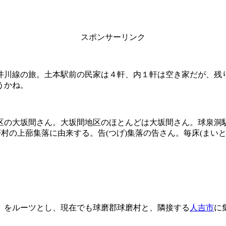
スポンサーリンク
井川線の旅。土本駅前の民家は４軒、内１軒は空き家だが、残
うかね。
区の大坂間さん。大坂間地区のほとんどは大坂間さん。球泉洞
磨村の上蔀集落に由来する。告(つげ)集落の告さん。毎床(まい
）をルーツとし、現在でも球磨郡球磨村と、隣接する
人吉市
に