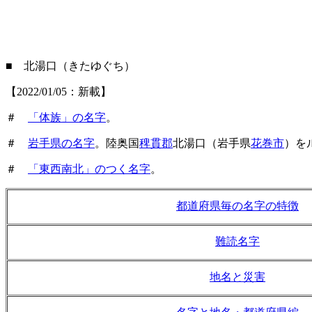
■ 北湯口（きたゆぐち）
【2022/01/05：新載】
＃
「体族」の名字
。
＃
岩手県の名字
。陸奥国
稗貫郡
北湯口（岩手県
花巻市
）を
＃
「東西南北」のつく名字
。
都道府県毎の名字の特徴
難読名字
地名と災害