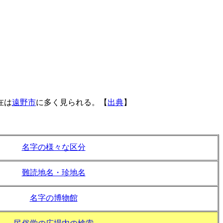
在は
遠野市
に多く見られる。【
出典
】
名字の様々な区分
難読地名・珍地名
名字の博物館