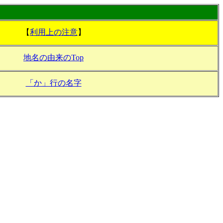
【
利用上の注意
】
地名の由来のTop
「か」行の名字