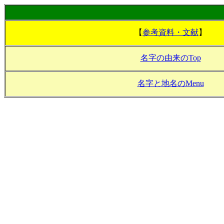
【
参考資料・文献
】
名字の由来のTop
名字と地名のMenu