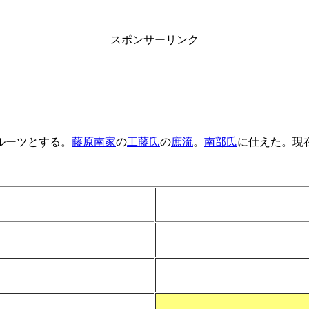
スポンサーリンク
ルーツとする。
藤原南家
の
工藤氏
の
庶流
。
南部氏
に仕えた。現