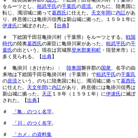
をルーツとし、
桓武平氏
の
千葉氏
の
庶流
。のちに、陸奥国に
転じ、濁沼城に拠って
葛西氏
に仕えた。
天文年間
に
内訌
があ
り、終息後には亀掛川信秀は新山城に拠った。１５９１年に
伊達氏
に滅ぼされた。【
出典
】
＃ 下総国千田荘亀掛川村（千葉県）をルーツとする。
戦国
時代
の陸奥
葛西氏
の家臣に亀掛川家があった。
桓武平氏
の
千
葉氏
の出という。現在は宮城県
登米郡東和町
・現登米市）に
多く見られる。【
出典
】
＃ 亀掛川（きけがわ）：
陸奥国
磐井郡の
国衆
。名字の由
来地は下総国千田荘亀掛川村（千葉県）で
桓武平氏
の
千葉氏
の
庶流
という。のちに陸奥国に転じ、濁沼城に拠って
葛西氏
に仕えた。
天文年間
に
内訌
があり、終息後には亀掛川信秀は
新山城に拠った。
天正
１９年（１５９１年）に
伊達氏
に滅ぼ
された。【
出典
】
＃
「亀」のつく名字
。
＃
「川」のつく名字
。
＃
「カメ」の資料集