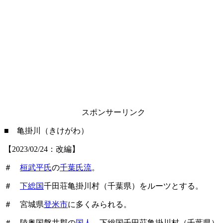
スポンサーリンク
■ 亀掛川（きけがわ）
【2023/02/24：改編】
＃
桓武平氏
の
千葉氏流
。
＃
下総国
千田荘亀掛川村（千葉県）をルーツとする。
＃ 宮城県
登米市
に多くみられる。
＃ 陸奥国磐井郡の
国人
。下総国千田荘亀掛川村（千葉県）