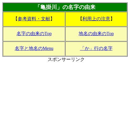
「亀掛川」の名字の由来
【
参考資料・文献
】
【
利用上の注意
】
名字の由来のTop
地名の由来のTop
名字と地名のMenu
「か」行の名字
スポンサーリンク