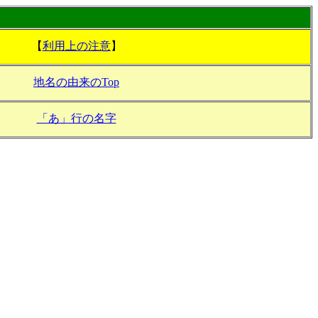
【
利用上の注意
】
地名の由来のTop
「あ」行の名字