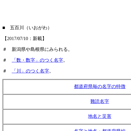
■ 五百川（いおがわ）
【2017/07/10：新載】
＃ 新潟県や島根県にみられる。
＃
「数・数字」のつく名字
。
＃
「川」のつく名字
。
都道府県毎の名字の特徴
難読名字
地名と災害