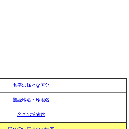
名字の様々な区分
難読地名・珍地名
名字の博物館