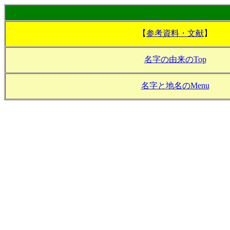
【
参考資料・文献
】
名字の由来のTop
名字と地名のMenu