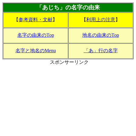
「あじち」の名字の由来
【
参考資料・文献
】
【
利用上の注意
】
名字の由来のTop
地名の由来のTop
名字と地名のMenu
「あ」行の名字
スポンサーリンク