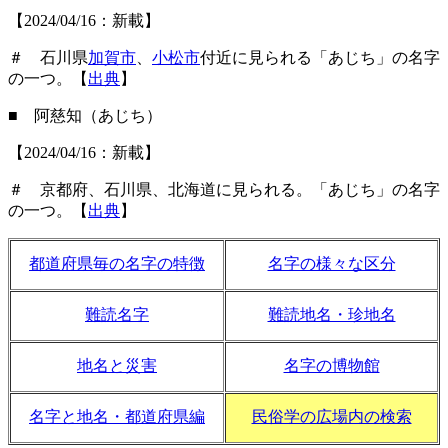
【2024/04/16：新載】
＃ 石川県
加賀市
、
小松市
付近に見られる「あじち」の名字
の一つ。【
出典
】
■ 阿慈知（あじち）
【2024/04/16：新載】
＃ 京都府、石川県、北海道に見られる。「あじち」の名字
の一つ。【
出典
】
都道府県毎の名字の特徴
名字の様々な区分
難読名字
難読地名・珍地名
地名と災害
名字の博物館
名字と地名・都道府県編
民俗学の広場内の検索