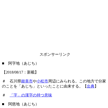
スポンサーリンク
■ 阿字地（あじち）
【2018/08/17：新載】
＃ 石川県
能美市
や
小松市
周辺にみられる。この地方で分家
のことを「あじち」といったことに由来する。【
出典
】
＃
「字」の漢字の持つ意味
■ 阿慈地（あじち）