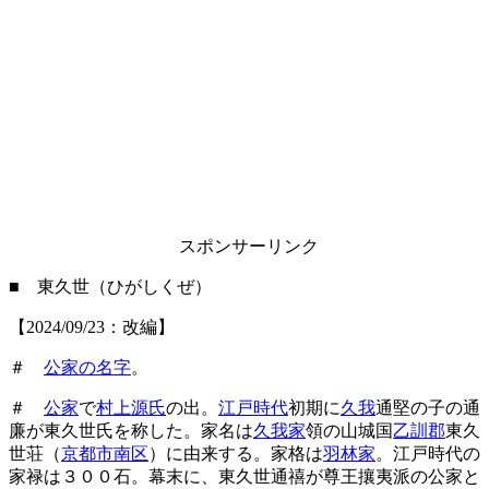
スポンサーリンク
■ 東久世（ひがしくぜ）
【2024/09/23：改編】
＃
公家の名字
。
＃
公家
で
村上源氏
の出。
江戸時代
初期に
久我
通堅の子の通
廉が東久世氏を称した。家名は
久我家
領の山城国
乙訓郡
東久
世荘（
京都市南区
）に由来する。家格は
羽林家
。江戸時代の
家禄は３００石。幕末に、東久世通禧が尊王攘夷派の公家と