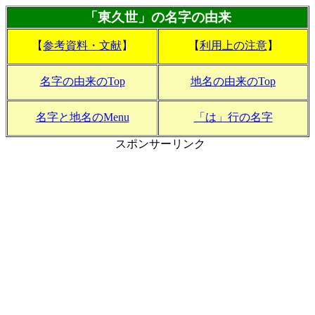
「東久世」の名字の由来
【
参考資料・文献
】
【
利用上の注意
】
名字の由来のTop
地名の由来のTop
名字と地名のMenu
「は」行の名字
スポンサーリンク