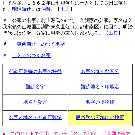
して活躍。１８６２年に七卿落ちの一人として長州に落ち
た。
明治時代
には
伯爵
。【
出典
】
＃ 公家の名字。村上源氏の出で、久我家の分家。家名は久
我家領の山城国乙訓郡東久世荘（京都市南区）に因む。明治
時代には伯爵。分家に男爵の東久世家がある。【
出典
】
＃
「東西南北」のつく名字
＃
「久」のつく名字
都道府県毎の名字の特徴
名字の様々な区分
難読名字
難読地名・珍地名
地名と災害
名字の博物館
名字と地名・都道府県編
民俗学の広場内の検索
■ このサイトで使用している「名字の順位」「全国の概算