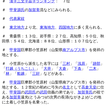
＃
漢字三文字苗字ランキング
： ７位
＃
甲斐源氏
の
加賀美
流などにみられる。
＃
代表家紋
＃
東北地方
より北、
東海地方
、
四国地方
に多く見られる。
＃ 青森県：１３位、岩手県：２７位、高知県：５０位、秋
田県：５４位、北海道：８８位、山形県：１０７位など。
＃
甲斐国
巨摩郡小笠原村（山梨県
南アルプス市
）を発祥の
地とする。
＃ 小笠原から派生した名字には「
三村
」「
浅原
」「
跡部
」
「
打越（うちこし）
」「
大井
」「
大倉
」「
下条
」「
二木
」
「
林
」「
船越
」「
三好
」などがある。
＃
甲斐国
巨摩郡小笠原村（山梨県南アルプス市）を発祥の
地とする。１２世紀の初めに弓矢の
名主
として
高倉天皇
に仕
え、
甲斐国
の
武田氏
の
武田
信義の弟であり、
加賀美氏
の祖で
ある
加賀美
遠光(とうみつ)の次男の長清(ながきよ)がこの地
に土着し小笠原を名乗った。