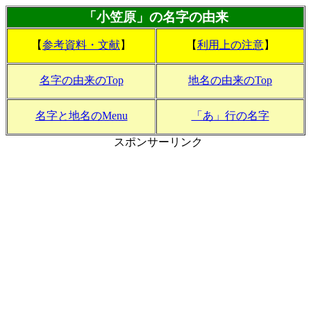
「小笠原」の名字の由来
【
参考資料・文献
】
【
利用上の注意
】
名字の由来のTop
地名の由来のTop
名字と地名のMenu
「あ」行の名字
スポンサーリンク