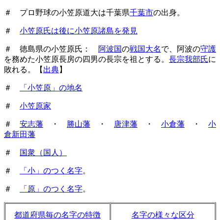
＃ プロ野球の小笠原道大は千葉県
千葉市
の出身。
＃
小笠原氏は後に小笠原諸島を発見
＃ 徳島県の小笠原氏：
阿波国
の
戦国大名
で、阿波の
守護
を務めた小笠原長房の四男の長宗を祖とする。
長宗我部氏
に
敗れる。【
出典
】
＃
「小笠原」の地名
＃
小笠原家
＃
安志藩
・
勝山藩
・
唐津藩
・
小倉藩
・
小
倉新田藩
＃
国衆（国人）
＃
「小」のつく名字
。
＃
「原」のつく名字
。
都道府県毎の名字の特徴
名字の様々な区分