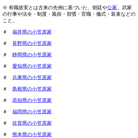
※ 有職故実とは古来の先例に基づいた、朝廷や
公家
、武家
の行事や法令・制度・風俗・習慣・官職・儀式・装束などの
こと。
＃
福井県の小笠原家
＃
長野県の小笠原家
＃
静岡県の小笠原家
＃
愛知県の小笠原家
＃
兵庫県の小笠原家
＃
島根県の小笠原家
＃
高知県の小笠原家
＃
福岡県の小笠原家
＃
佐賀県の小笠原家
＃
熊本県の小笠原家