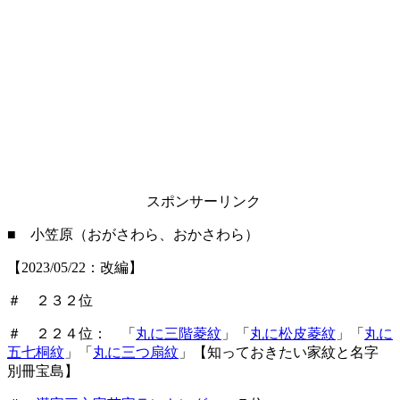
スポンサーリンク
■ 小笠原（おがさわら、おかさわら）
【2023/05/22：改編】
＃ ２３２位
＃ ２２４位： 「
丸に三階菱紋
」「
丸に松皮菱紋
」「
丸に
五七桐紋
」「
丸に三つ扇紋
」【知っておきたい家紋と名字
別冊宝島】