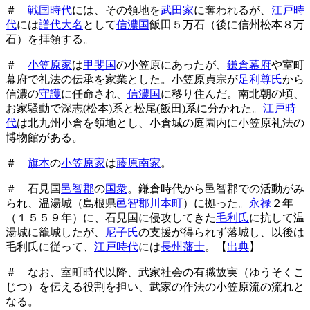
＃
戦国時代
には、その領地を
武田家
に奪われるが、
江戸時
代
には
譜代大名
として
信濃国
飯田５万石（後に信州松本８万
石）を拝領する。
＃
小笠原家
は
甲斐国
の小笠原にあったが、
鎌倉幕府
や室町
幕府で礼法の伝承を家業とした。小笠原貞宗が
足利尊氏
から
信濃の
守護
に任命され、
信濃国
に移り住んだ。南北朝の頃、
お家騒動で深志(松本)系と松尾(飯田)系に分かれた。
江戸時
代
は北九州小倉を領地とし、小倉城の庭園内に小笠原礼法の
博物館がある。
＃
旗本
の
小笠原家
は
藤原南家
。
＃ 石見国
邑智郡
の
国衆
。鎌倉時代から邑智郡での活動がみ
られ、温湯城（島根県
邑智郡川本町
）に拠った。
永禄
２年
（１５５９年）に、石見国に侵攻してきた
毛利氏
に抗して温
湯城に籠城したが、
尼子氏
の支援が得られず落城し、以後は
毛利氏に従って、
江戸時代
には
長州藩士
。【
出典
】
＃ なお、室町時代以降、武家社会の有職故実（ゆうそくこ
じつ）を伝える役割を担い、武家の作法の小笠原流の流れと
なる。