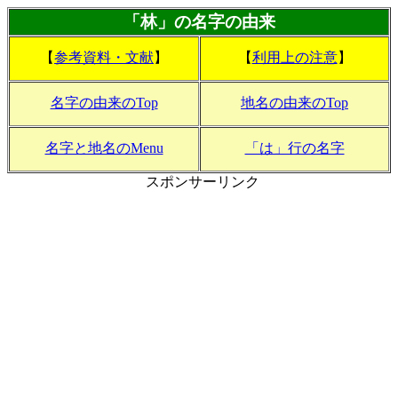
「林」の名字の由来
【
参考資料・文献
】
【
利用上の注意
】
名字の由来のTop
地名の由来のTop
名字と地名のMenu
「は」行の名字
スポンサーリンク