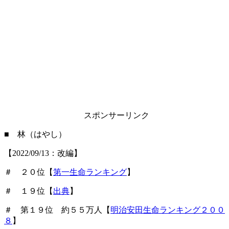
スポンサーリンク
■ 林（はやし）
【2022/09/13：改編】
＃ ２０位【
第一生命ランキング
】
＃ １９位【
出典
】
＃ 第１９位 約５５万人【
明治安田生命ランキング２００
８
】