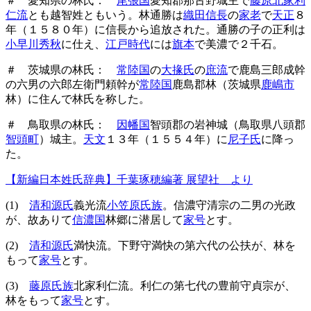
＃ 愛知県の林氏：
尾張国
愛知郡那古野城主で
藤原北家利
仁流
とも越智姓ともいう。林通勝は
織田信長
の
家老
で
天正
８
年（１５８０年）に信長から追放された。通勝の子の正利は
小早川秀秋
に仕え、
江戸時代
には
旗本
で美濃で２千石。
＃ 茨城県の林氏：
常陸国
の
大掾氏
の
庶流
で鹿島三郎成幹
の六男の六郎左衛門頼幹が
常陸国
鹿島郡林（茨城県
鹿嶋市
林）に住んで林氏を称した。
＃ 鳥取県の林氏：
因幡国
智頭郡の岩神城（鳥取県八頭郡
智頭町
）城主。
天文
１３年（１５５４年）に
尼子氏
に降っ
た。
【新編日本姓氏辞典】千葉琢穂編著 展望社 より
(1)
清和源氏
義光流
小笠原氏族
。信濃守清宗の二男の光政
が、故ありて
信濃国
林郷に潜居して
家号
とす。
(2)
清和源氏
満快流。下野守満快の第六代の公扶が、林を
もって
家号
とす。
(3)
藤原氏族
北家利仁流。利仁の第七代の豊前守貞宗が、
林をもって
家号
とす。