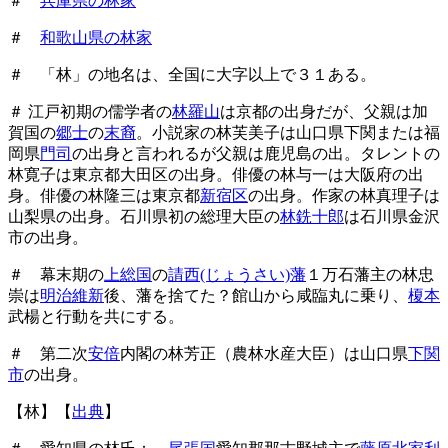
＃
兵庫県の林家
＃
和歌山県の林家
＃ 「林」の地名は、全国に大字以上で３１ある。
＃ 江戸初期の儒学者の
林羅山
は京都の出身だが、父親は加
賀国の
郷士
の
末裔
。小説家の林芙美子は山口県下関または福
岡県
門司
の出身と言われるが父親は鹿児島の出。タレントの
林寛子は東京都大田区の出身。俳優の林与一は大阪府の出
身。俳優の林隆三は東京都
新宿区
の出身。作家の林真理子は
山梨県の出身。石川県初の総理大臣の
林銑十郎
は石川県金沢
市の出身。
＃ 幕末期の
上総国
の
請西(じょうさい)藩
１万石藩主の林忠
崇は
明治維新
後、藩を捨てた？館山から咸臨丸に乗り、
榎本
武楊と行動を共にする。
＃ 第二次
安倍
内閣の林芳正（農林水産大臣）は山口県
下関
市
の出身。
【林】【
出典
】