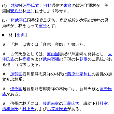
(4)
越智
姓
河野氏族
。
河野
通信の
末裔
の駿河守通村が、美
濃国
安八郡
林
邑
に住せしより称号す。
(5)
桓武平氏
国香流鹿島氏族。鹿島成幹の六男の頼幹の男
貞政が、林をもって
家号
とす。
■ 林【
出典
】
＃ 「林」は古くは「拜志・拜師」と書いた。
＃ 古代氏族としては、
河内国
志紀郡拜志郷を発祥とし、
大
伴氏族
の林
宿禰
および
武内宿禰
の子孫の林
朝臣
の二系統があ
る他、百済族もある。
＃
加賀国
石川郡拜志発祥の林氏は
藤原北家利仁
の曾孫の加
賀介忠頼系。
＃
伊予国
越智郡拜志郷発祥の林氏には、新居氏族と
河野氏
族
がある。
＃ 信州の林氏には、
藤原南家
の
工藤氏族
、諏訪下社
社家
、
清和源氏
の
村上氏
および
小笠原氏族
がある。