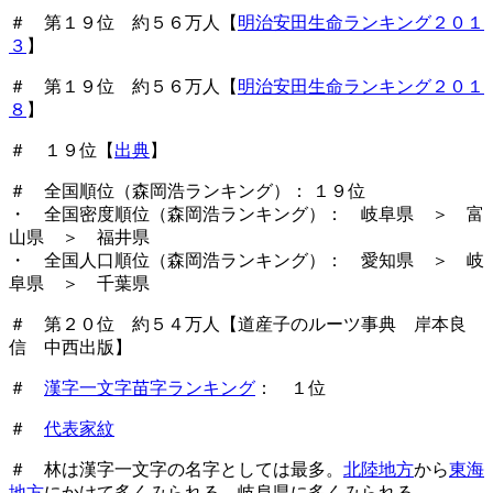
＃ 第１９位 約５６万人【
明治安田生命ランキング２０１
３
】
＃ 第１９位 約５６万人【
明治安田生命ランキング２０１
８
】
＃ １９位【
出典
】
＃ 全国順位（森岡浩ランキング）： １９位
・ 全国密度順位（森岡浩ランキング）： 岐阜県 ＞ 富
山県 ＞ 福井県
・ 全国人口順位（森岡浩ランキング）： 愛知県 ＞ 岐
阜県 ＞ 千葉県
＃ 第２０位 約５４万人【道産子のルーツ事典 岸本良
信 中西出版】
＃
漢字一文字苗字ランキング
： １位
＃
代表家紋
＃ 林は漢字一文字の名字としては最多。
北陸地方
から
東海
地方
にかけて多くみられる。岐阜県に多くみられる。