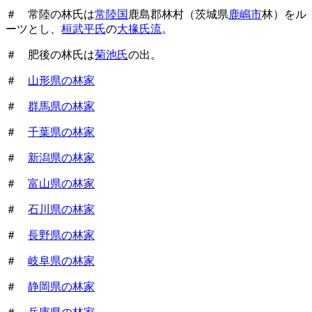
＃ 常陸の林氏は
常陸国
鹿島郡林村（茨城県
鹿嶋市
林）をル
ーツとし、
桓武平氏
の
大掾氏流
。
＃ 肥後の林氏は
菊池氏
の出。
＃
山形県の林家
＃
群馬県の林家
＃
千葉県の林家
＃
新潟県の林家
＃
富山県の林家
＃
石川県の林家
＃
長野県の林家
＃
岐阜県の林家
＃
静岡県の林家