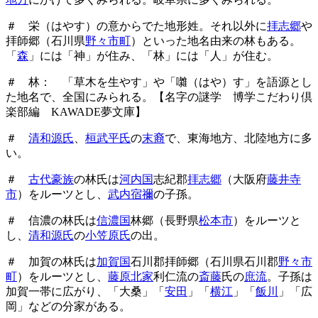
＃ 栄（はやす）の意からでた地形姓。それ以外に
拝志郷
や
拝師郷（石川県
野々市町
）といった地名由来の林もある。
「
森
」には「神」が住み、「林」には「人」が住む。
＃
林： 「草木を生やす」や「囃（はや）す」を語源とし
た地名で、全国にみられる。【名字の謎学 博学こだわり倶
楽部編 KAWADE夢文庫】
＃
清和源氏
、
桓武平氏
の
末裔
で、東海地方、北陸地方に多
い。
＃
古代豪族
の林氏は
河内国
志紀郡
拝志郷
（大阪府
藤井寺
市
）をルーツとし、
武内宿禰
の子孫。
＃ 信濃の林氏は
信濃国
林郷（長野県
松本市
）をルーツと
し、
清和源氏
の
小笠原氏
の出。
＃ 加賀の林氏は
加賀国
石川郡拝師郷（石川県石川郡
野々市
町
）をルーツとし、
藤原北家
利仁流の
斎藤
氏の
庶流
。子孫は
加賀一帯に広がり、「大桑」「
安田
」「
横江
」「
飯川
」「広
岡」などの分家がある。