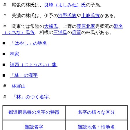
＃ 尾張の林氏は、
良峰（よしみね）氏
の子孫。
＃ 美濃の林氏は、伊予の
河野氏族
や
土岐氏族
がある。
＃ 関東では常陸の
大掾氏
、上野の
藤原北家
秀郷流の
淵名
（ふちな）氏族
、相模の
三浦氏
の
庶流
の林氏がある。
■
「はやし」の地名
■
林家
■
請西（じょうざい）藩
■
「林」の漢字
＃
林羅山
＃
「林」のつく名字
。
都道府県毎の名字の特徴
名字の様々な区分
難読名字
難読地名・珍地名