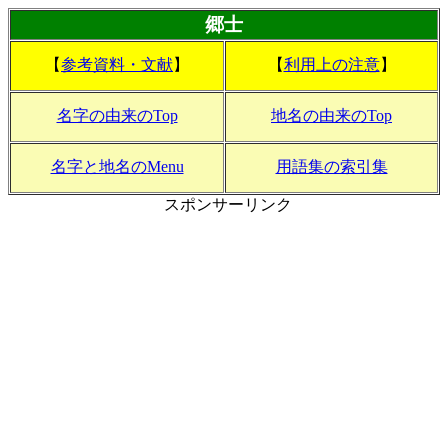
郷士
【
参考資料・文献
】
【
利用上の注意
】
名字の由来のTop
地名の由来のTop
名字と地名のMenu
用語集の索引集
スポンサーリンク