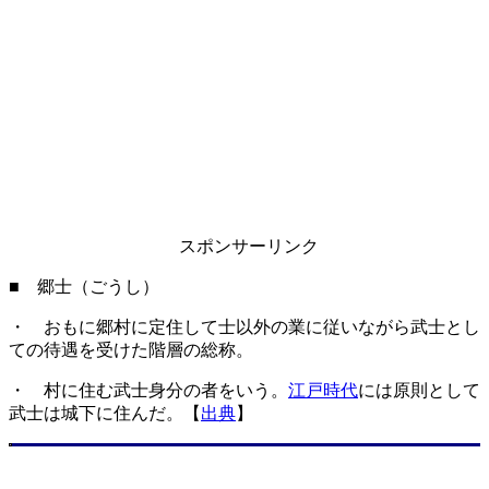
スポンサーリンク
■ 郷士（ごうし）
・ おもに郷村に定住して士以外の業に従いながら武士とし
ての待遇を受けた階層の総称。
・ 村に住む武士身分の者をいう。
江戸時代
には原則として
武士は城下に住んだ。【
出典
】