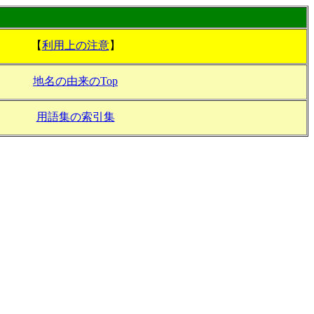
【
利用上の注意
】
地名の由来のTop
用語集の索引集