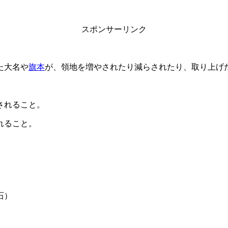
スポンサーリンク
た大名や
旗本
が、領地を増やされたり減らされたり、取り上げ
されること。
収されること。
石）