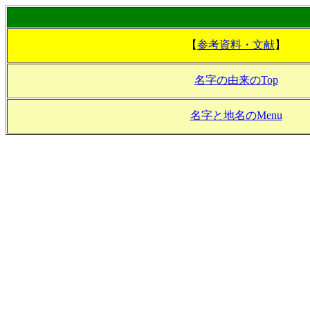
【
参考資料・文献
】
名字の由来のTop
名字と地名のMenu