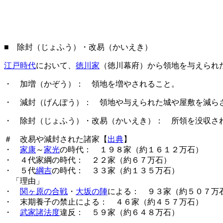
■ 除封（じょふう）・改易（かいえき）
江戸時代
において、
徳川家
（徳川幕府）から領地を与えられ
・ 加増（かぞう）： 領地を増やされること。
・ 減封（げんぽう）： 領地や与えられた城や屋敷を減ら
・ 除封（じょふう）・改易（かいえき）： 所領を没
＃ 改易や減封された諸家【
出典
】
・
家康
～
家光
の時代： １９８家（約１６１２万石）
・ ４代家綱の時代： ２２家（約６７万石）
・ ５代
綱吉
の時代： ３３家（約１３５万石）
「理由」
・
関ヶ原の合戦
・
大坂の陣
による： ９３家（約５０７万
・ 末期養子の禁止による： ４６家（約４５７万石）
・
武家諸法度
違反： ５９家（約６４８万石）