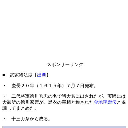
スポンサーリンク
■ 武家諸法度【
出典
】
・ 慶長２０年（１６１５年）７月７日発布。
・ 二代将軍徳川秀忠の名で諸大名に出されたが、実際には
大御所の徳川家康が、黒衣の宰相と称された
金地院崇伝
と協
議してまとめた。
・ 十三カ条から成る。