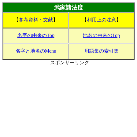
武家諸法度
【
参考資料・文献
】
【
利用上の注意
】
名字の由来のTop
地名の由来のTop
名字と地名のMenu
用語集の索引集
スポンサーリンク