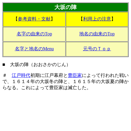
大坂の陣
【
参考資料・文献
】
【
利用上の注意
】
名字の由来のTop
地名の由来のTop
名字と地名のMenu
元号のＴｏｐ
■ 大坂の陣（おおさかのじん）
＃
江戸時代
初期に江戸幕府と
豊臣家
によって行われた戦い
で、１６１４年の大坂冬の陣と、１６１５年の大坂夏の陣か
らなる。これによって豊臣家は滅亡した。