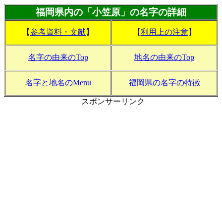
福岡県内の「小笠原」の名字の詳細
【
参考資料・文献
】
【
利用上の注意
】
名字の由来のTop
地名の由来のTop
名字と地名のMenu
福岡県の名字の特徴
スポンサーリンク