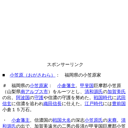
スポンサーリンク
■
小笠原（おがさわら）
： 福岡県の小笠原家
＃ 福岡県の
小笠原家
：
小倉藩主
。
甲斐国
巨摩郡小笠原
（山梨県
南アルプス市
）をルーツとし、
清和源氏
の
加賀美氏
の出。
阿波国
の
守護
や信濃の守護を努めた。
戦国時代
に
武田
信玄
に信濃を追われ
織田信長
に仕えた。
江戸時代
には
豊前国
小倉１５万石。
・
小倉藩主
。信濃国の
戦国大名
の深志
小笠原氏
の
末裔
。
清
和源氏
の出で、加賀美遠光の二男の長清が甲斐国巨摩郡小笠