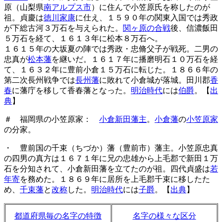
原（山梨県
南アルプス市
）に住んで小笠原氏を称したのが
祖。貞慶は
徳川家康
に仕え、１５９０年の関東入国では秀政
が下総古河３万石を与えられた。
関ヶ原の合戦
後、信濃飯田
５万石を経て、１６１３年に松本８万石へ。
１６１５年の大坂夏の陣では秀政・忠脩父子が戦死。二男の
忠真が
松本藩
を継いだ。１６１７年に播磨明石１０万石を経
て、１６３２年に豊前小倉１５万石に転じた。１８６６年の
第二次長州戦争では
長州藩
に敗れて小倉城が落城。田川郡
香
春
に藩庁を移して香春藩となった。
明治時代
には
伯爵
。【
出
典
】
＃ 福岡県の小笠原家：
小倉新田藩主
。
小倉藩
の
小笠原家
の分家。
・ 豊前国の千束（ちづか）藩（豊前市）藩主。小笠原忠真
の四男の真方は１６７１年に兄の忠雄から上毛郡で新田１万
石を分知されて、小倉新田藩を立てたのが祖。四代貞盛は
若
年寄
を務めた。１８６９年に居所を上毛郡千束に移したた
め、
千束藩
と
改称
した。
明治時代
には
子爵
。【
出典
】
都道府県毎の名字の特徴
名字の様々な区分