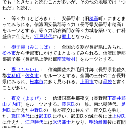
でも「ときた」と読むことが多いが、その他の地域では「つ
ねだ」と読む。
・ 等々力（とどろき）： 安曇野市（旧
穂高
町）にまとま
ってみられる。信濃国安曇郡等々力（長野県安曇野市穂高）
をルーツとする。等々力治右衛門が等々力城を築いて、仁科
盛信に仕えた。
江戸時代
には
郷士
となった。
・
御子柴（みこしば）
： 全国の６割が長野県にみられ、
松本市
から伊那市にかけてまとまってみられる。信濃国伊那
郡御子柴（長野県上伊那郡
南箕輪村
）をルーツとする。
・
甕（もたい）
： 信濃国佐久郡毛田井郷（長野県北佐久
郡
立科町
・
佐久市
）をルーツとする。全国の三分の二が長野
県にみられ、
松本市
に多く見られる。
上田市
では
母袋
と書く
ことが多い。
・
夜交（よまぜ）
： 信濃国高井郡夜交（長野県
下高井郡
山ノ内町
）をルーツとする。
藤原氏
の一族。南北朝時代、
足
利氏
に仕えた
中野氏
の一族が夜交に住んで、夜交氏を称し
た。
戦国時代
には
武田氏
に従い、武田氏の滅亡後には
上杉氏
に仕えた。
江戸時代
には
米沢藩士
となり、
明治維新
後に夜間