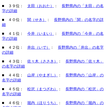
■ ３９位：
太田（おおた）
：
長野県内の「太田」の名
字の詳細
■ ４０位：
関（せき）
：
長野県内の「関」の名字の詳
細
■ ４１位：
今井（いまい）
：
長野県内の「今井」の名
字の詳細
■ ４２位：
井出（いで）
：
長野県内の「井出」の名字
の詳細
■ ４３位：
佐々木（ささき）
：
長野県内の「佐々木」
の名字の詳細
■ ４４位：
山岸（やまぎし）
：
長野県内の「山岸」の
名字の詳細
■ ４５位：
松沢（まつざわ）
：
長野県内の「松沢」の
名字の詳細
■ ４６位：
堀内（ほりうち）
：
長野県内の「堀内」の