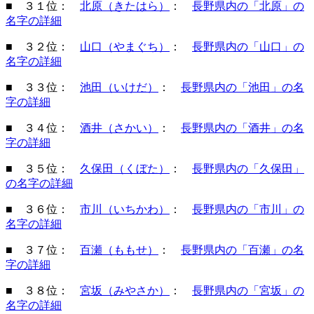
■ ３１位：
北原（きたはら）
：
長野県内の「北原」の
名字の詳細
■ ３２位：
山口（やまぐち）
：
長野県内の「山口」の
名字の詳細
■ ３３位：
池田（いけだ）
：
長野県内の「池田」の名
字の詳細
■ ３４位：
酒井（さかい）
：
長野県内の「酒井」の名
字の詳細
■ ３５位：
久保田（くぼた）
：
長野県内の「久保田」
の名字の詳細
■ ３６位：
市川（いちかわ）
：
長野県内の「市川」の
名字の詳細
■ ３７位：
百瀬（ももせ）
：
長野県内の「百瀬」の名
字の詳細
■ ３８位：
宮坂（みやさか）
：
長野県内の「宮坂」の
名字の詳細