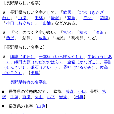
【長野県らしい名字】
＃ 長野県らしい名字として、「
武居
」「
北沢（きたざ
わ）
」「
百瀬
」「
平林
」「
唐沢
」「
有賀
」「
赤羽
」「
花岡
」
「
小口（おぐち）
」「
山浦
」などがある。
＃ 「沢」のつく名字が多い。「
宮沢
」「
柳沢
」「
滝沢
」
「
西沢
」「鮎沢」「
成沢
」「福沢」「胡桃沢」など。
【長野県らしい名字２】
＃
諏訪（すわ）
、
一本槍（いっぽんやり）
、
牛尼（うしあ
ま）
、
織田大原（おだおおはら）
、
金箱（かなばこ）
、
善財
（ぜんざい）
、
砥石（といし）
、
昼神（ひるがみ）
、
位高
（やごと）
。【
出典
】
・
長野県特有の名字集
■ 長野県の特徴的名字： 降旗、
藤森
、
小口
、茅野、
宮
沢
、
手塚
、
百瀬
、
丸山
、
小平
、
岩波
。
【
出典
】
■ 長野県の名字【
出典
】