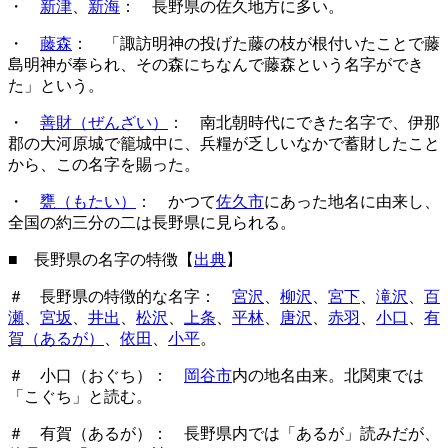
・
新津
、
新海
： 長野県の佐久地方に多い。
・
藤森
： 「諏訪明神の投げた藤の枝が根付いたことで藤
島明神が奉られ、その森にちなんで藤森という名字ができ
た」という。
・
善財（ぜんざい）
： 南北朝時代にできた名字で、伊那
郡の大河原城で籠城中に、兵糧が乏しいなかで蓄財したこと
から、この名字を賜った。
・
甕（もたい）
： かつて
佐久市
にあった地名に由来し、
全国の約三分の二は長野県に見られる。
■ 長野県の名字の特徴【
出典
】
＃ 長野県の特徴的な名字：
宮沢
、
柳沢
、
宮下
、
滝沢
、
百
瀬
、
宮坂
、
井出
、
松沢
、
上条
、
平林
、
唐沢
、
赤羽
、
小口
、
有
賀（あるが）
、
依田
、
小平
。
＃ 小口（おぐち）：
岡谷市
内の地名由来。北関東では
「こぐち」と読む。
＃ 有賀（あるが）： 長野県内では「あるが」読みだが、