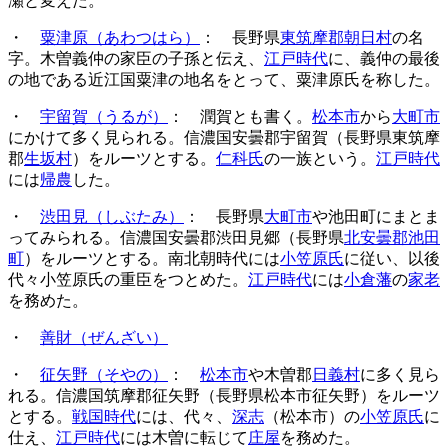
瀬と変えた。
・
粟津原（あわつはら）
： 長野県
東筑摩郡朝日村
の名
字。木曽義仲の家臣の子孫と伝え、
江戸時代
に、義仲の最後
の地である近江国粟津の地名をとって、粟津原氏を称した。
・
宇留賀（うるが）
： 潤賀とも書く。
松本市
から
大町市
にかけて多く見られる。信濃国安曇郡宇留賀（長野県東筑摩
郡
生坂村
）をルーツとする。
仁科氏
の一族という。
江戸時代
には
帰農
した。
・
渋田見（しぶたみ）
： 長野県
大町市
や池田町にまとま
ってみられる。信濃国安曇郡渋田見郷（長野県
北安曇郡池田
町
）をルーツとする。南北朝時代には
小笠原氏
に従い、以後
代々小笠原氏の重臣をつとめた。
江戸時代
には
小倉藩
の
家老
を務めた。
・
善財（ぜんざい）
・
征矢野（そやの）
：
松本市
や木曽郡
日義村
に多く見ら
れる。信濃国筑摩郡征矢野（長野県松本市征矢野）をルーツ
とする。
戦国時代
には、代々、
深志
（松本市）の
小笠原氏
に
仕え、
江戸時代
には木曽に転じて
庄屋
を務めた。