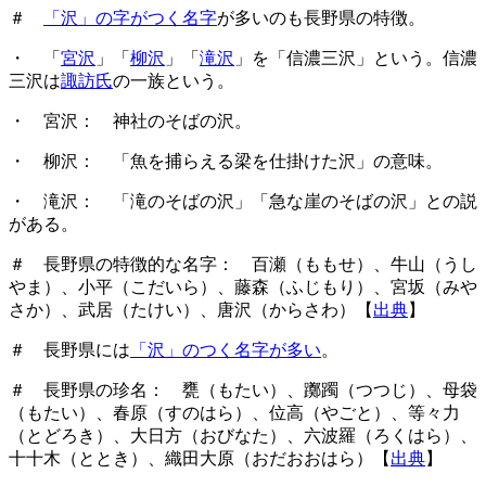
＃
「沢」の字がつく名字
が多いのも長野県の特徴。
・ 「
宮沢
」「
柳沢
」「
滝沢
」を「信濃三沢」という。信濃
三沢は
諏訪氏
の一族という。
・ 宮沢： 神社のそばの沢。
・ 柳沢： 「魚を捕らえる梁を仕掛けた沢」の意味。
・ 滝沢： 「滝のそばの沢」「急な崖のそばの沢」との説
がある。
＃ 長野県の特徴的な名字： 百瀬（ももせ）、牛山（うし
やま）、小平（こだいら）、藤森（ふじもり）、宮坂（みや
さか）、武居（たけい）、唐沢（からさわ）【
出典
】
＃ 長野県には
「沢」のつく名字が多い
。
＃ 長野県の珍名： 甕（もたい）、躑躅（つつじ）、母袋
（もたい）、春原（すのはら）、位高（やごと）、等々力
（とどろき）、大日方（おびなた）、六波羅（ろくはら）、
十十木（ととき）、織田大原（おだおおはら）【
出典
】