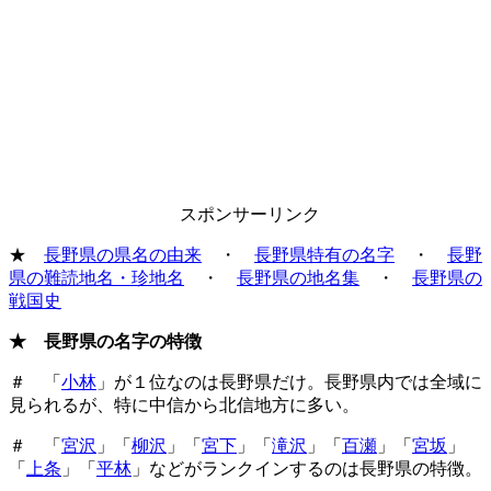
スポンサーリンク
★
長野県の県名の由来
・
長野県特有の名字
・
長野
県の難読地名・珍地名
・
長野県の地名集
・
長野県の
戦国史
★ 長野県の名字の特徴
＃ 「
小林
」が１位なのは長野県だけ。長野県内では全域に
見られるが、特に中信から北信地方に多い。
＃ 「
宮沢
」「
柳沢
」「
宮下
」「
滝沢
」「
百瀬
」「
宮坂
」
「
上条
」「
平林
」などがランクインするのは長野県の特徴。