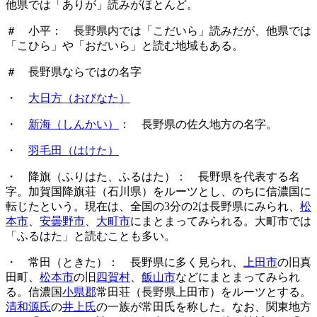
他県では「ありが」読みがほとんど。
＃ 小平： 長野県内では「こだいら」読みだが、他県では
「こひら」や「おだいら」と読む地域もある。
＃ 長野県ならではの名字
・
大日方（おびなた）
・
新海（しんかい）
： 長野県の佐久地方の名字。
・
羽毛田（はけた）
・ 降旗（ふりはた、ふるはた）： 長野県を代表する名
字。加賀国降旗荘（石川県）をルーツとし、のちに信濃国に
転じたという。現在は、全国の3分の2は長野県にみられ、
松
本市
、
安曇野市
、
大町市
にまとまってみられる。大町市では
「ふるはた」と読むことも多い。
・ 常田（ときた）： 長野県に多く見られ、
上田市
の旧真
田町、
松本市
の旧
四賀村
、
飯山市
などにまとまってみられ
る。信濃国
小県郡
常田荘（長野県上田市）をルーツとする。
清和源氏
の
井上氏
の一族が常田氏を称した。なお、関東地方