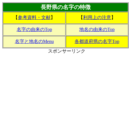
長野県の名字の特徴
【
参考資料・文献
】
【
利用上の注意
】
名字の由来のTop
地名の由来のTop
名字と地名のMenu
各都道府県の名字Top
スポンサーリンク