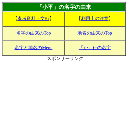
「小平」の名字の由来
【
参考資料・文献
】
【
利用上の注意
】
名字の由来のTop
地名の由来のTop
名字と地名のMenu
「か」行の名字
スポンサーリンク