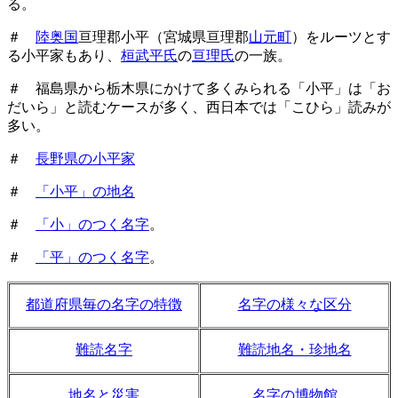
る。
＃
陸奥国
亘理郡小平（宮城県亘理郡
山元町
）をルーツとす
る小平家もあり、
桓武平氏
の
亘理氏
の一族。
＃ 福島県から栃木県にかけて多くみられる「小平」は「お
だいら」と読むケースが多く、西日本では「こひら」読みが
多い。
＃
長野県の小平家
＃
「小平」の地名
＃
「小」のつく名字
。
＃
「平」のつく名字
。
都道府県毎の名字の特徴
名字の様々な区分
難読名字
難読地名・珍地名
地名と災害
名字の博物館