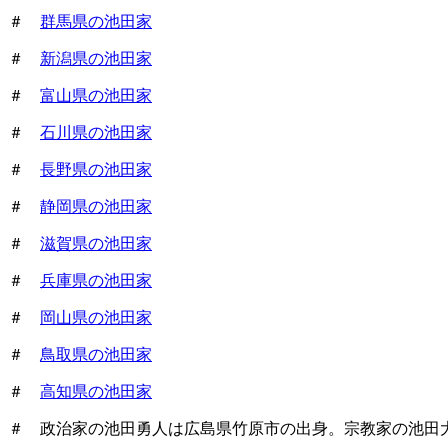
＃
群馬県の池田家
＃
新潟県の池田家
＃
富山県の池田家
＃
石川県の池田家
＃
長野県の池田家
＃
静岡県の池田家
＃
滋賀県の池田家
＃
兵庫県の池田家
＃
岡山県の池田家
＃
鳥取県の池田家
＃
高知県の池田家
＃ 政治家の池田勇人は広島県竹原市の出身。宗教家の池田