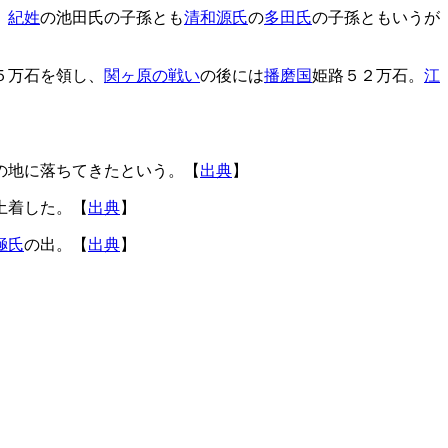
。
紀姓
の池田氏の子孫とも
清和源氏
の
多田氏
の子孫ともいうが
５万石を領し、
関ヶ原の戦い
の後には
播磨国
姫路５２万石。
江
の地に落ちてきたという。【
出典
】
土着した。【
出典
】
極氏
の出。【
出典
】