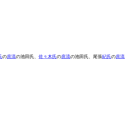
氏
の
庶流
の池田氏、
佐々木氏
の
庶流
の池田氏、尾張
紀氏
の
庶流