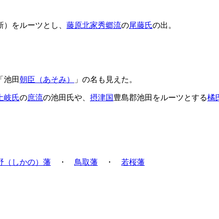
新）をルーツとし、
藤原北家秀郷流
の
尾藤氏
の出。
「池田
朝臣（あそみ）
」の名も見えた。
土岐氏
の
庶流
の池田氏や、
摂津国
豊島郡池田をルーツとする
橘
野（しかの）藩
・
鳥取藩
・
若桜藩