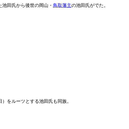
た池田氏から後世の岡山・
鳥取藩主
の池田氏がでた。
田）をルーツとする池田氏も同族。