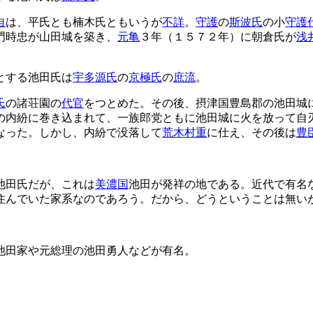
自
は、平氏とも楠木氏ともいうが
不詳
。
守護
の
斯波氏
の小
守護
門時忠が山田城を築き、
元亀
３年（１５７２年）に朝倉氏が
浅
とする池田氏は
宇多源氏
の
京極氏
の
庶流
。
氏
の諸荘園の
代官
をつとめた。その後、摂津国豊島郡の池田城
の内紛に巻き込まれて、一族郎党ともに池田城に火を放って自
なった。しかし、内紛で没落して
荒木村重
に仕え、その後は
豊
池田氏だが、これは
美濃国
池田が発祥の地である。近代で有名
住んでいた家系なのであろう。だから、どうということは無い
池田家や元総理の池田勇人などが有名。