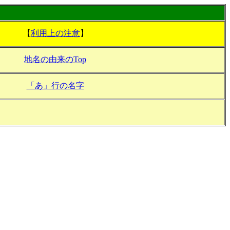
【
利用上の注意
】
地名の由来のTop
「あ」行の名字