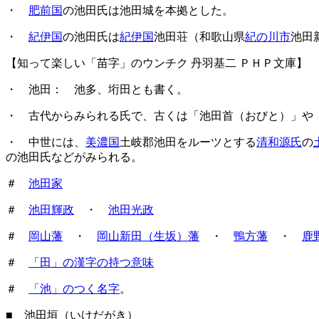
・
肥前国
の池田氏は池田城を本拠とした。
・
紀伊国
の池田氏は
紀伊国
池田荘（和歌山県
紀の川市
池田
【知って楽しい「苗字」のウンチク 丹羽基二 ＰＨＰ文庫】
・ 池田： 池多、垳田とも書く。
・ 古代からみられる氏で、古くは「池田首（おびと）」や
・ 中世には、
美濃国
土岐郡池田をルーツとする
清和源氏
の
の池田氏などがみられる。
＃
池田家
＃
池田輝政
・
池田光政
＃
岡山藩
・
岡山新田（生坂）藩
・
鴨方藩
・
鹿
＃
「田」の漢字の持つ意味
＃
「池」のつく名字
。
■ 池田垣（いけだがき）