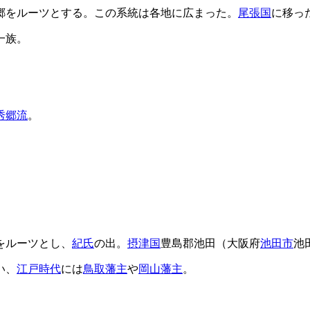
郷をルーツとする。この系統は各地に広まった。
尾張国
に移っ
一族。
秀郷流
。
をルーツとし、
紀氏
の出。
摂津国
豊島郡池田（大阪府
池田市
池
い、
江戸時代
には
鳥取藩主
や
岡山藩主
。