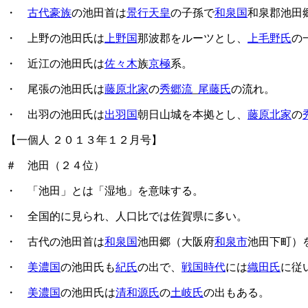
・
古代豪族
の池田首は
景行天皇
の子孫で
和泉国
和泉郡池田
・ 上野の池田氏は
上野国
那波郡をルーツとし、
上毛野氏
の
・ 近江の池田氏は
佐々木
族
京極
系。
・ 尾張の池田氏は
藤原北家
の
秀郷流
_
尾藤氏
の流れ。
・ 出羽の池田氏は
出羽国
朝日山城を本拠とし、
藤原北家
の
【一個人 ２０１３年１２月号】
＃ 池田（２４位）
・ 「池田」とは「湿地」を意味する。
・ 全国的に見られ、人口比では佐賀県に多い。
・ 古代の池田首は
和泉国
池田郷（大阪府
和泉市
池田下町）
・
美濃国
の池田氏も
紀氏
の出で、
戦国時代
には
織田氏
に従
・
美濃国
の池田氏は
清和源氏
の
土岐氏
の出もある。