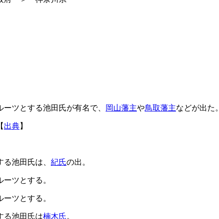
ルーツとする池田氏が有名で、
岡山藩主
や
鳥取藩主
などが出た
【
出典
】
する池田氏は、
紀氏
の出。
ルーツとする。
ルーツとする。
する池田氏は
楠木氏
。