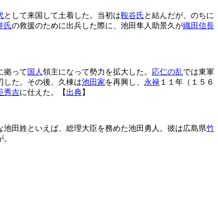
代
として来国して土着した。当初は
鞍谷氏
と結んだが、のちに
井氏
の救援のために出兵した際に、池田隼人助景久が
織田信長
に拠って
国人
領主になって勢力を拡大した。
応仁の乱
では東軍
刃した。その後、久棟は
池田家
を再興し、
永禄
１１年（１５６
臣秀吉
に仕えた。【
出典
】
な池田姓といえば、総理大臣を務めた池田勇人。彼は広島県
竹
が。