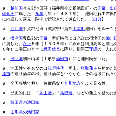
＃
越前国
今立郡池田荘（福井県今立郡池田町）の
国衆
。
出
朝倉氏
に属した。
永享
元年（１４８７年）、池田勘解由左衛
に内通して露見、陣中で斬殺されて滅亡した。【
出典
】
＃
近江国
甲賀郡池田（滋賀県甲賀郡
甲南町
池田）をルーツ
＃
摂津国
豊島郡の
国衆
。室町時代には充政は摂津国の
細川
に属した。
永正
５年（１５０８年）に貞正は細川高国と澄元
８年）に勝正のときに
織田信長
に降り、摂津三
守護
の一人に
＃
出羽国
朝日山城（山形県
酒田市
）にも池田氏がいた。
＃ 池田姓で有名なのは
江戸時代
、岡山、
鳥取藩主
を務めた
原市
の造り酒屋の出。造り酒屋というから、その地域に代々
＃ 全国各地で興り、佐賀県など
九州地方
でよく見る姓。
＃ 歴史的には、「
岡山藩
」「
鳥取藩
」などの藩主を務めた
＃
秋田県の池田家
＃
山形県の池田家