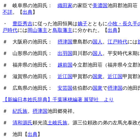
＃ 岐阜県の池田氏：
織田家
の家臣で
美濃国
池田郡池田荘
不詳
。【
出典
】
・
豊臣秀吉
に従った池田恒興は
嫡子
とともに
小牧・長久手
戸時代
には
岡山藩主
と
鳥取藩主
に分かれた。【
出典
】
＃ 大阪府の池田氏：
摂津国
豊島郡の
国人
。
江戸時代
には
＃ 山形県の池田氏：
出羽国
田川郡の
国人
。平安時代末期
＃ 福井県の池田氏：
越前国
今立郡池田荘（福井県今立郡
＃ 滋賀県の池田氏：
近江国
甲賀郡の
国衆
。
近江国
甲賀郡
＃ 広島県の池田氏：
安芸国
佐伯郡の
国衆
で
摂津国
の池田
【新編日本姓氏辞典】千葉琢穂編著 展望社 より
＃
紀氏族
。
摂津国
池田郷発祥。
＃
清和源氏
頼光流
土岐氏族
。源三位頼政の弟の左馬允泰政
＃ 池田【
出典
】