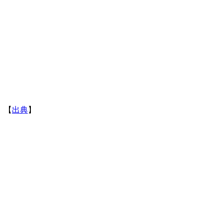
。【
出典
】