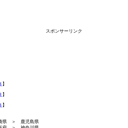
スポンサーリンク
８
】
３
】
８
】
崎県 ＞ 鹿児島県
阪府 ＞ 神奈川県