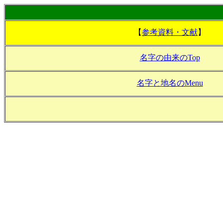
【
参考資料・文献
】
名字の由来のTop
名字と地名のMenu