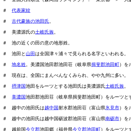
＃
代表家紋
＃
古代豪族の池田氏
。
＃ 美濃源氏の
土岐氏族
。
＃ 池の近くの田の意の地形姓。
＃ 池田と
山田
は全国津々浦々で見られる名字といわれる。
＃
地名姓
。美濃国池田郡池田荘（岐阜県
揖斐郡池田町
）を
＃ 現在は、全国にまんべんなくみられ、やや九州に多い。
＃
摂津国
池田をルーツとする池田氏は美濃源氏
土岐氏族
。
＃
美濃国
池田郡池田荘（岐阜県揖斐郡池田町）をルーツと
＃ 越中の池田氏は
越中国
射水郡池田荘（富山県
氷見市
）を
＃ 越中の池田氏は越中国砺波郡池田荘（富山県
南砺市
）を
＃ 越前国
今立郡
池田郷（福井県
今立郡池田町
）をルーツと