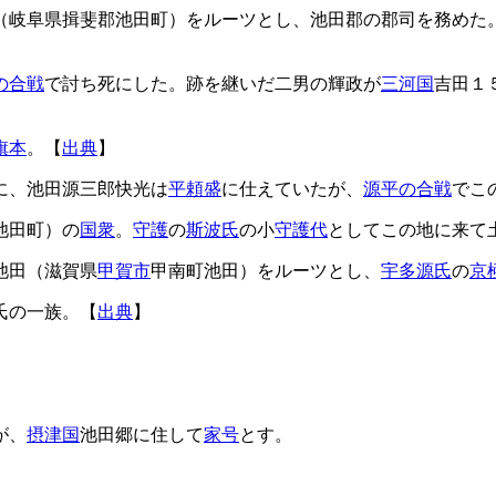
（岐阜県揖斐郡池田町）をルーツとし、池田郡の郡司を務めた
の合戦
で討ち死にした。跡を継いだ二男の輝政が
三河国
吉田１
旗本
。【
出典
】
に、池田源三郎快光は
平頼盛
に仕えていたが、
源平の合戦
でこ
池田町）の
国衆
。
守護
の
斯波氏
の小
守護代
としてこの地に来て
池田（滋賀県
甲賀市
甲南町池田）をルーツとし、
宇多源氏
の
京
氏の一族。【
出典
】
が、
摂津国
池田郷に住して
家号
とす。