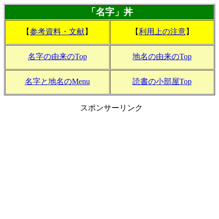
「名字」丼
【
参考資料・文献
】
【
利用上の注意
】
名字の由来のTop
地名の由来のTop
名字と地名のMenu
読書の小部屋Top
スポンサーリンク