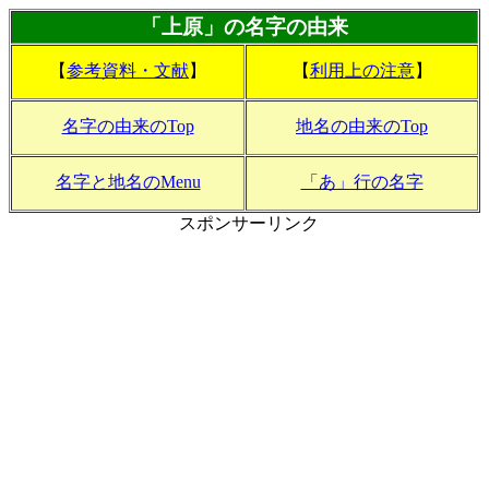
「上原」の名字の由来
【
参考資料・文献
】
【
利用上の注意
】
名字の由来のTop
地名の由来のTop
名字と地名のMenu
「あ」行の名字
スポンサーリンク