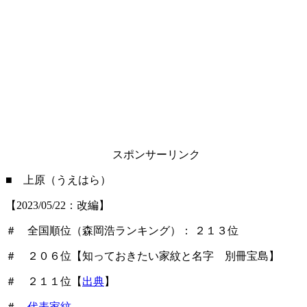
スポンサーリンク
■ 上原（うえはら）
【2023/05/22：改編】
＃ 全国順位（森岡浩ランキング）： ２１３位
＃ ２０６位【知っておきたい家紋と名字 別冊宝島】
＃ ２１１位【
出典
】
＃
代表家紋