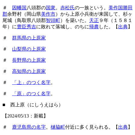
＃
因幡国
八頭郡の
国衆
。
赤松氏
の一族という。
美作国勝田
郡
余野村（岡山県
美作市
）から上原小兵衛が来国して、杉ヶ
尾城（鳥取県八頭郡
智頭町
）を築いた。
天正
９年（１５８１
年）に
豊臣秀吉
に敗れて落城し、のちに
帰農
した。【
出典
】
＃
群馬県の上原家
＃
山梨県の上原家
＃
長野県の上原家
＃
高知県の上原家
＃
「上」のつく名字
。
＃
「原」のつく名字
。
■ 西上原（にしうえはら）
【2024/05/13：新載】
＃
鹿児島県の名字
。
樋脇町
付近に多く見られる。【
出典
】