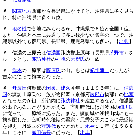
＃
関東地方
西部から長野県にかけてと、沖縄県に多く見ら
れ、特に沖縄県に多く５位。
＃
地名姓
で各地にみられるが、沖縄県で５位と全国１位。
また、沖縄と本土に共通して多い数少ない名字の一つで、沖
縄県以外でも群馬県、長野県、鹿児島県でも多い。【
出典
】
＃ 信濃の上原氏は
信濃国
諏訪郡上原郷（長野県
茅野市
）を
ルーツとし、
諏訪神社
の
神職
の
大祝氏
の一族。
＃
旗本
の上原家は
藤原氏
の出。もとは
紀州藩士
だったが、
吉宗に従って旗本となった。
＃
丹波国
何鹿郡の
国衆
。
建久
４年（１１９３年）に、
信濃
国
の諏訪上原氏の一族が物部郷（京都府
綾部市
物部）の
地頭
となったのが祖。所領内に
諏訪神社
を建立するなど、信濃国
の出であることがうかがえる。室町時代には丹波国の
細川氏
に従って、上原城に拠った。また、諏訪城や浅根山城にも一
族を配した。室町時代後期の賢家・元秀父子のころに最盛期
を迎え、丹波国の
守護代
もつとめた。
永禄
１１年（１５６８
年）ころに、
織田信長
に従った。【
出典
】