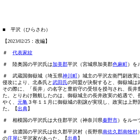
■ 平沢（ひらさわ）
【2023/02/25：改編】
＃
代表家紋
＃ 陸奥国の平沢氏は
加美郡
平沢（宮城県加美郡
色麻町
）を
＃ 武蔵国御嶽城（埼玉県
神川町
）城主の平沢左衛門尉政実
侵攻により、北条氏と
武田氏
の同盟が決裂すると、御嶽城は
その際に、「長井」の名字と豊前守の受領を授与され、長井
た。とりわけ難航したのは、御嶽城主の長井政実の処遇で、
やく、
元亀
３年１１月に御嶽城の割譲が実現し、政実は上野
た。【
出典
】
＃ 相模国の平沢氏は大住郡平沢（神奈川県
秦野市
）をルー
＃ 信濃国の平沢氏は佐久郡平沢村（長野県
南佐久郡南牧村
の
庄屋
に平沢家があった。【
出典
】