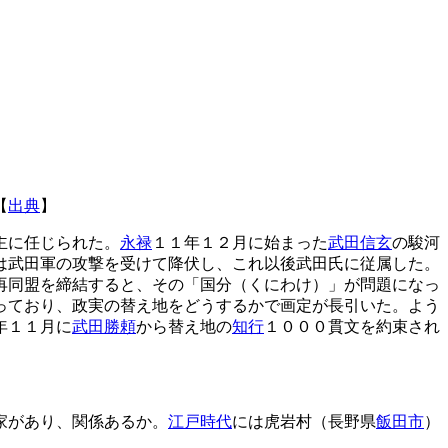
【
出典
】
主に任じられた。
永禄
１１年１２月に始まった
武田信玄
の駿河
は武田軍の攻撃を受けて降伏し、これ以後武田氏に従属した。
再同盟を締結すると、その「国分（くにわけ）」が問題になっ
っており、政実の替え地をどうするかで画定が長引いた。よう
年１１月に
武田勝頼
から替え地の
知行
１０００貫文を約束され
家があり、関係あるか。
江戸時代
には虎岩村（長野県
飯田市
）