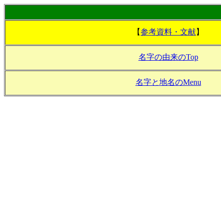
【
参考資料・文献
】
名字の由来のTop
名字と地名のMenu