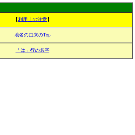
【
利用上の注意
】
地名の由来のTop
「は」行の名字