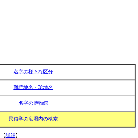
名字の様々な区分
難読地名・珍地名
名字の博物館
民俗学の広場内の検索
。
【
詳細
】