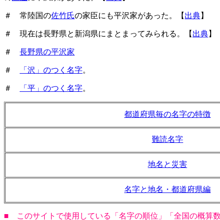
＃ 常陸国の
佐竹氏
の家臣にも平沢家があった。【
出典
】
＃ 現在は長野県と新潟県にまとまってみられる。【
出典
】
＃
長野県の平沢家
＃
「沢」のつく名字
。
＃
「平」のつく名字
。
都道府県毎の名字の特徴
難読名字
地名と災害
名字と地名・都道府県編
■ このサイトで使用している「名字の順位」「全国の概算