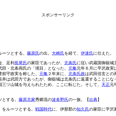
スポンサーリンク
ルーツとする。
藤原氏
の出。
大崎氏
を経て、
伊達氏
に仕えた。
は、足利
長尾氏
の家臣であったが、
北条氏
に従い武蔵国御嶽城
武田・北条両氏の「境目」となった。
元亀
元年６月に平沢政実
豊前守政実を称した。
元亀
２年末に、
北条氏政
は武田信玄との
長井は武田方であったが、御嶽城は北条氏に返還することにな
国三ツ山城を与えられたため、ここに転じた。そして、
天正
元
ツとする。
藤原北家
秀郷流の
波多野氏
の一族。【
出典
】
）をルーツとする。
戦国時代
に、伊那郡の
知久氏
の家臣に平沢