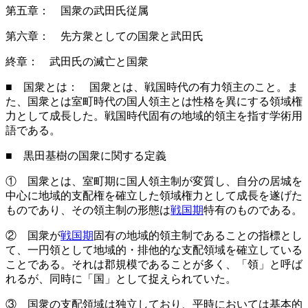
第五章： 国衆の武田氏従属
第六章： 先方衆としての国衆と武田氏
終章： 武田氏の滅亡と国衆
■ 国衆とは： 国衆とは、戦国時代の有力領主のこと。ま
た、国衆とは室町時代の国人領主とは性格を異にする領域権
力として成長した。戦国時代固有の地域的領主を指す学術用
語である。
■ 黒田基樹の国衆に関する定義
① 国衆とは、室町期に国人領主制が変質し、自分の居城を
中心に地域的支配権を確立した領域権力として成長を遂げた
ものであり、その領主制の形態は
戦国期
特有のものである。
② 国衆が
戦国期
固有の地域的領主制であることの指標とし
て、一円領として地域的・排他的な支配領域を確立している
ことである。それは郡規模であることが多く、「領」と呼ば
れるが、同時に「国」として捉えられていた。
③ 国衆の支配領域は独立しており、平時においては基本的