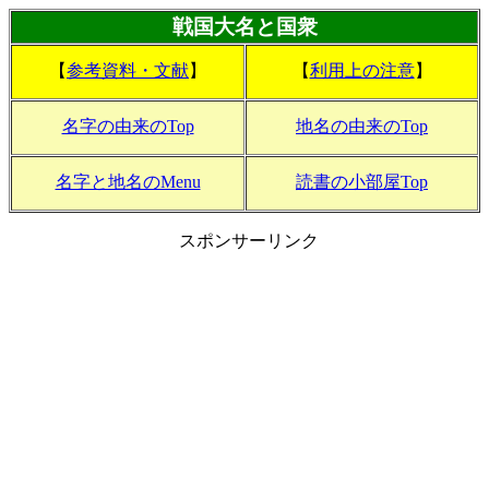
戦国大名と国衆
【
参考資料・文献
】
【
利用上の注意
】
名字の由来のTop
地名の由来のTop
名字と地名のMenu
読書の小部屋Top
スポンサーリンク