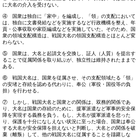
に大名の介入を受けない。
④ 国衆は独自に「家中」を編成し、「領」の支配において
は、独自に文書発給などを実施するなど行政機構を整え、年
貢・公事収取や家臣編成などを実施していた。そのため、国
衆の領域支配構造は、戦国大名の領国支配構造とほとんど変
わらない。
⑤ 国衆は、大名と起請文を交換し、証人（人質）を提出す
ることで従属関係を取り結ぶが、独立性は維持されたままで
ある。
⑥ 戦国大名は、国衆を従属させ、その支配領域たる「領」
の安堵と存続を認める代わりに、奉公（軍役・国役等の負
担）を行わせる。
⑦ しかし、戦国大名と国衆との関係は、双務的関係であ
り、大名は国衆の存続のために、援軍派遣など軍事的安全保
障を実現する義務を負う。もし、大名が援軍派遣を怠った
り、保護を十分になしえない状況に至った場合、国衆は奉公
する大名が安全保障を担えないと判断し、大名との関係を破
棄（離叛）して、他の戦国大名に従属することを躊躇しな