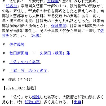
＃ 佐竹郷： 平安時代に
常陸国
久慈郡にみられた郷名。
「
和名抄
」常陸国久慈郡二十郷の１つ。狭竹物部の類族がこ
の地に来住し、部族名の狭竹を郷名としたと伝えられる。当
郷は久慈郡家から大田郷に至る交通上の要地にあり、前九
年・後三年の両役には源氏の主要な兵站路となった。以来当
郷は源氏相伝の所領とされ、
保延年間
には新羅三郎義光の子
義業が当郷に来住し、その子昌義の代から当郷に土着して
佐
竹氏
と称した。【
出典
】
＃
佐竹義敦
＃
秋田新田藩
・
久保田（秋田）藩
＃
「佐」のつく名字
。
＃
「武・竹」のつく名字
。
■ 佐武（さたけ）
【2021/11/02：新載】
＃ 「佐竹」から
転訛
した名字か。大阪府と和歌山県に多く
見られ、特に
和歌山市
に多く見られる。【
出典
】