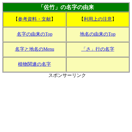
「佐竹」の名字の由来
【
参考資料・文献
】
【
利用上の注意
】
名字の由来のTop
地名の由来のTop
名字と地名のMenu
「さ」行の名字
植物関連の名字
スポンサーリンク