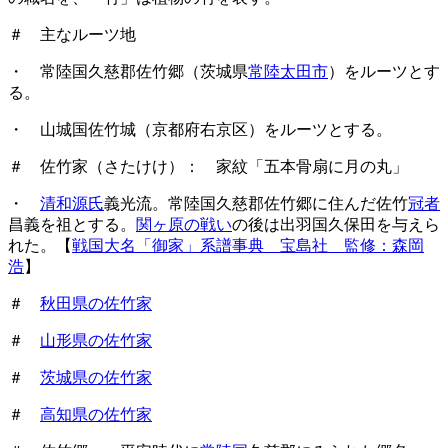
＃ 主なルーツ地
・ 常陸国久慈郡佐竹郷（茨城県
常陸太田市
）をルーツとす
る。
・ 山城国佐竹城（京都府右京区）をルーツとする。
＃ 佐竹家（さたけけ）： 家紋「五本骨扇に月の丸」
・
清和源氏
義光流。常陸国久慈郡佐竹郷に住んだ佐竹
冠者
昌義を祖とする。
関ヶ原の戦い
の後は出羽国久保田を与えら
れた。【
戦国大名「御家」系譜事典 宝島社 監修：森岡
浩
】
＃
秋田県の佐竹家
＃
山形県の佐竹家
＃
茨城県の佐竹家
＃
高知県の佐竹家