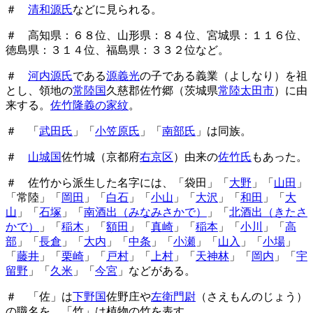
＃
清和源氏
などに見られる。
＃ 高知県：６８位、山形県：８４位、宮城県：１１６位、
徳島県：３１４位、福島県：３３２位など。
＃
河内源氏
である
源義光
の子である義業（よしなり）を祖
とし、領地の
常陸国
久慈郡佐竹郷（茨城県
常陸太田市
）に由
来する。
佐竹隆義の家紋
。
＃ 「
武田氏
」「
小笠原氏
」「
南部氏
」は同族。
＃
山城国
佐竹城（京都府
右京区
）由来の
佐竹氏
もあった。
＃ 佐竹から派生した名字には、「袋田」「
大野
」「
山田
」
「常陸」「
岡田
」「
白石
」「
小山
」「
大沢
」「
和田
」「
大
山
」「
石塚
」「
南酒出（みなみさかで）
」「
北酒出（きたさ
かで）
」「
稲木
」「
額田
」「
真崎
」「
稲本
」「
小川
」「
高
部
」「
長倉
」「
大内
」「
中条
」「
小瀬
」「
山入
」「
小場
」
「
藤井
」「
栗崎
」「
戸村
」「
上村
」「
天神林
」「
岡内
」「
宇
留野
」「
久米
」「
今宮
」などがある。
＃ 「佐」は
下野国
佐野庄や
左衛門尉
（さえもんのじょう）
の職名を、「竹」は植物の竹を表す。