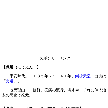
スポンサーリンク
【保延（ほうえん）】
・ 平安時代。１１３５年～１１４１年。
崇徳天皇
。出典は
「
文選
」。
・ 改元理由： 飢饉、疫病の流行、洪水や、それに伴う治
安の悪化で改元。