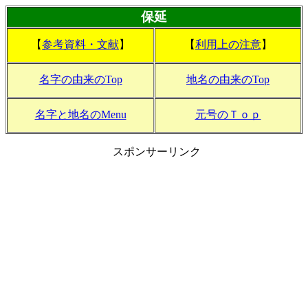
保延
【
参考資料・文献
】
【
利用上の注意
】
名字の由来のTop
地名の由来のTop
名字と地名のMenu
元号のＴｏｐ
スポンサーリンク