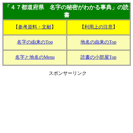
「４７都道府県 名字の秘密がわかる事典」の読
書
【
参考資料・文献
】
【
利用上の注意
】
名字の由来のTop
地名の由来のTop
名字と地名のMenu
読書の小部屋Top
スポンサーリンク