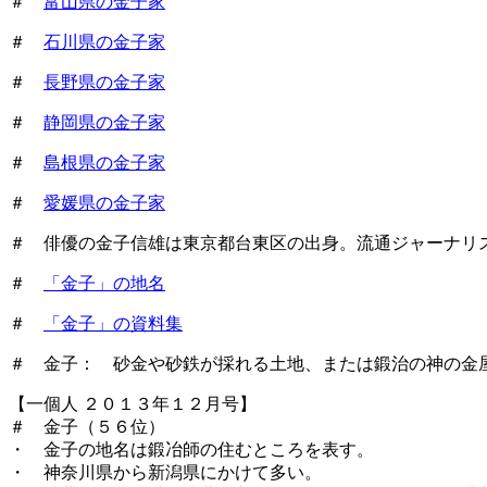
＃
富山県の金子家
＃
石川県の金子家
＃
長野県の金子家
＃
静岡県の金子家
＃
島根県の金子家
＃
愛媛県の金子家
＃ 俳優の金子信雄は東京都台東区の出身。流通ジャーナリ
＃
「金子」の地名
＃
「金子」の資料集
＃ 金子： 砂金や砂鉄が採れる土地、または鍛治の神の金屋
【一個人 ２０１３年１２月号】
＃ 金子（５６位）
・ 金子の地名は鍛冶師の住むところを表す。
・ 神奈川県から新潟県にかけて多い。