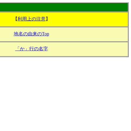
【
利用上の注意
】
地名の由来のTop
「か」行の名字