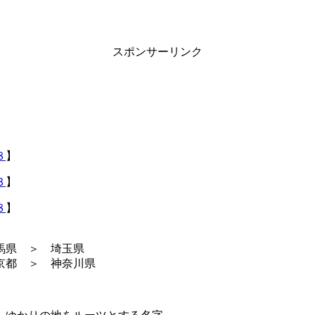
スポンサーリンク
８
】
３
】
８
】
馬県 ＞ 埼玉県
京都 ＞ 神奈川県