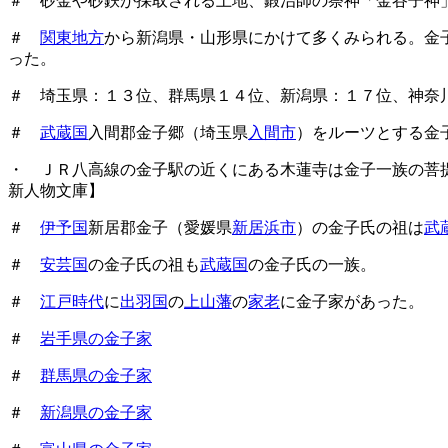
＃ 砂金や砂鉄が採取される土地、鍛治師の祭神「金谷子神
＃
関東地方
から新潟県・山形県にかけて多くみられる。金
った。
＃ 埼玉県：１３位、群馬県１４位、新潟県：１７位、神奈
＃
武蔵国
入間郡金子郷（埼玉県
入間市
）をルーツとする金
・ ＪＲ八高線の金子駅の近くにある木蓮寺は金子一族の菩
新人物文庫】
＃
伊予国
新居郡金子（愛媛県
新居浜市
）の金子氏の祖は
武
＃
安芸国
の金子氏の祖も
武蔵国
の金子氏の一族。
＃
江戸時代
に
出羽国
の
上山藩
の
家老
に金子家があった。
＃
岩手県の金子家
＃
群馬県の金子家
＃
新潟県の金子家