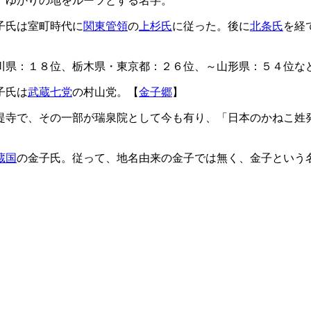
」ゆかりの地をルーツとする名字。
子氏は室町時代に
関東管領
の
上杉氏
に従った。後に
北条氏
を経
川県：１８位、栃木県・東京都：２６位、～山形県：５４位な
子氏は
武蔵七党
の村山党。【
金子郷
】
提寺で、その一部が瑞泉院として今も有り、「日本のかねこ姓
蔵国
の金子氏。従って、地名由来の金子では無く、金子という