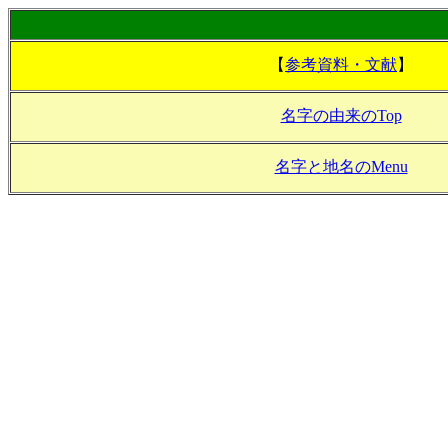
【
参考資料・文献
】
名字の由来のTop
名字と地名のMenu