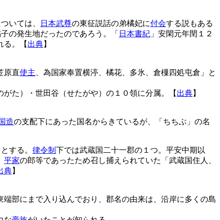
については、
日本武尊
の東征説話の弟橘妃に
付会
する説もある
橘子の発生地だったのであろう。「
日本書紀
」安閑元年閏１２
れる。【
出典
】
笠原直
使主
、為国家奉置横渟、橘花、多氷、倉樔四処屯倉」と
のがた）・世田谷（せたがや）の１０領に分属。【
出典
】
国造
の支配下にあった国名からきているが、「ちちぶ」の名
」とする。
律令制
下では武蔵国二十一郡の１つ。平安中期以
、
平家
の郎等であったため召し捕えられていた「武蔵国住人、
出典
】
東端部にまで入り込んでおり、郡名の由来は、沿岸に多くの島
力な
豪族
がいたことが知られる。