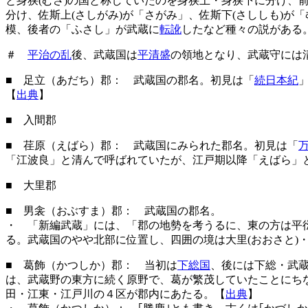
と身狭(むさ)の国と称していたのを身狭上・身狭下に分け、
分け、佐斯上(さしがみ)が「さがみ」、佐斯下(さししも)
模、後者の「ふさし」が武蔵に
転訛
したなど種々の説がある
＃
平治の乱
後、武蔵国は
平清盛
の領地となり、武蔵守には
■ 足立（あだち）郡： 武蔵国の郡名。初見は「
続日本紀
【
出典
】
■ 入間郡
■ 荏原（えばら）郡： 武蔵国にみられた郡名。初見は「
「江波良」と清んで呼ばれていたが、江戸期以降「えばら」
■ 大里郡
■ 男衾（おぶすま）郡： 武蔵国の郡名。
・ 「新編武蔵」には、「郡の地勢を考うるに、東の方は平
る。武蔵国のやや北部に位置し、四囲の境は大里(おおさと)・
■ 葛飾（かつしか）郡： 当初は
下総国
、後には下総・武
は、武蔵野の東方に続く原野で、葛が繁茂していたことにち
田・江東・江戸川の４区が郡内にあたる。【
出典
】