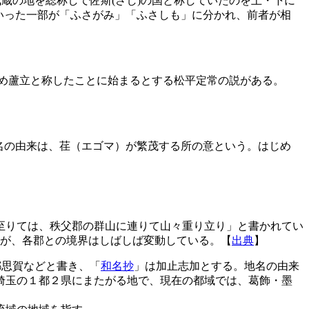
蔵の地を総称して佐斯(さし)の国と称していたのを上・下に
といった一部が「ふさがみ」「ふさしも」に分かれ、前者が相
ため蘆立と称したことに始まるとする松平定常の説がある。
名の由来は、荏（エゴマ）が繁茂する所の意という。はじめ
至りては、秩父郡の群山に連りて山々重り立り」と書かれてい
いるが、各郡との境界はしばしば変動している。【
出典
】
都思賀などと書き、「
和名抄
」は加止志加とする。地名の由来
埼玉の１都２県にまたがる地で、現在の都域では、葛飾・墨