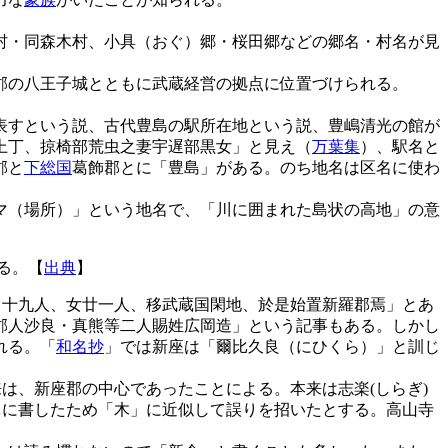
村・同森木村、小具（おぐ）郷・桜田郷などの郷名・村名が見
郡の八王子城とともに武蔵経営の拠点に位置づけられる。
】
表すという説、古代豊島の駅所在地という説、豊嶋清光の館が
上丁、掠椅部荒虫之妻宇遅部黒女」と見え（
万葉集
）、駅名と
郡と
下総国
葛飾郡とに「豊島」がある。のち地名は区名に使わ
マ（場所）」という地名で、「川に囲まれた島状の高地」の意
る。【
出典
】
男十九人、女廿一人、移武蔵国閑地、於是始置新羅郡焉」とあ
郡人沙良・真熊等二人賜姓広岡造」という記事もある。しかし
れる。「
和名抄
」では新座は「爾比久良（にひくら）」と訓じ
】
は、新座郡の中心であったことによる。本来は志楽(しらぎ)
体に書したため「木」に近似して誤りを招いたとする。高山寺