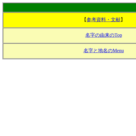
【
参考資料・文献
】
名字の由来のTop
名字と地名のMenu