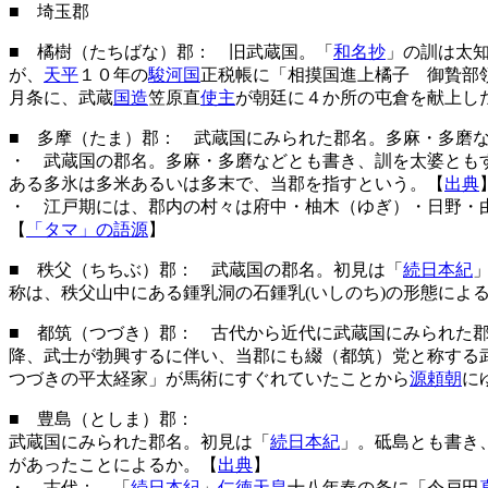
■ 埼玉郡
■ 橘樹（たちばな）郡： 旧武蔵国。「
和名抄
」の訓は太
が、
天平
１０年の
駿河国
正税帳に「相摸国進上橘子 御贄部
月条に、武蔵
国造
笠原直
使主
が朝廷に４か所の屯倉を献上し
■ 多摩（たま）郡： 武蔵国にみられた郡名。多麻・多磨
・ 武蔵国の郡名。多麻・多磨などとも書き、訓を太婆とも
ある多氷は多米あるいは多末で、当郡を指すという。【
出典
・ 江戸期には、郡内の村々は府中・柚木（ゆぎ）・日野・
【
「タマ」の語源
】
■ 秩父（ちちぶ）郡： 武蔵国の郡名。初見は「
続日本紀
称は、秩父山中にある鍾乳洞の石鍾乳(いしのち)の形態によ
■ 都筑（つづき）郡： 古代から近代に武蔵国にみられた
降、武士が勃興するに伴い、当郡にも綴（都筑）党と称する
つづきの平太経家」が馬術にすぐれていたことから
源頼朝
に
■ 豊島（としま）郡：
武蔵国にみられた郡名。初見は「
続日本紀
」。砥島とも書き
があったことによるか。【
出典
】
・ 古代： 「
続日本紀
」
仁徳天皇
十八年春の条に「令戸田