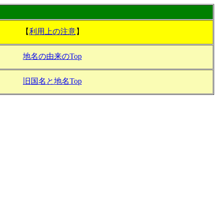
【
利用上の注意
】
地名の由来のTop
旧国名と地名Top