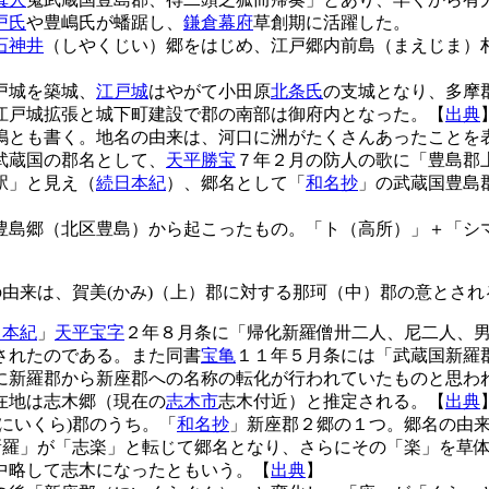
戸氏
や豊嶋氏が蟠踞し、
鎌倉幕府
草創期に活躍した。
石神井
（しやくじい）郷をはじめ、江戸郷内前島（まえじま）
戸城
を築城、
江戸城
はやがて小田原
北条氏
の支城となり、多摩
江戸城
拡張と城下町建設で郡の南部は御府内となった。【
出典
嶋とも書く。地名の由来は、河口に洲がたくさんあったことを
武蔵国の郡名として、
天平勝宝
７年２月の防人の歌に「豊島郡
駅」と見え（
続日本紀
）、郷名として「
和名抄
」の武蔵国豊島
豊島郷（北区豊島）から起こったもの。「ト（高所）」＋「シ
由来は、賀美(かみ)（上）郡に対する那珂（中）郡の意とされ
日本紀
」
天平宝字
２年８月条に「帰化新羅僧卅二人、尼二人、
されたのである。また同書
宝亀
１１年５月条には「武蔵国新羅
に新羅郡から新座郡への名称の転化が行われていたものと思わ
在地は志木郷（現在の
志木市
志木付近）と推定される。【
出典
にいくら)郡のうち。「
和名抄
」新座郡２郷の１つ。郷名の由来
「新羅」が「志楽」と転じて郷名となり、さらにその「楽」を草
中略して志木になったともいう。【
出典
】