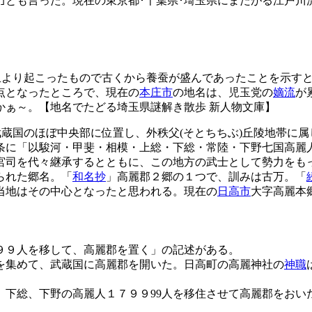
か｣とも言った。現在の東京都･千葉県･埼玉県にまたがる江戸川
玉より起こったもので古くから養蚕が盛んであったことを示す
点となったところで、現在の
本庄市
の地名は、児玉党の
嫡流
が
かぁ～。【地名でたどる埼玉県謎解き散歩 新人物文庫】
蔵国のほぼ中央部に位置し、外秩父(そとちちぶ)丘陵地帯に
条に「以駿河・甲斐・相模・上総・下総・常陸・下野七国高麗
宮司を代々継承するとともに、この地方の武士として勢力をも
られた郷名。「
和名抄
」高麗郡２郷の１つで、訓みは古万。「
、当地はその中心となったと思われる。現在の
日高市
大字高麗本
９９人を移して、高麗郡を置く」の記述がある。
を集めて、武蔵国に高麗郡を開いた。日高町の高麗神社の
神職
、下総、下野の高麗人１７９９99人を移住させて高麗郡をおい