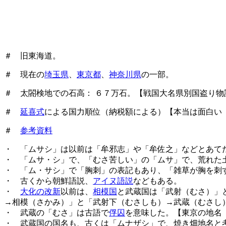
＃ 旧東海道。
＃ 現在の
埼玉県
、
東京都
、
神奈川県
の一部。
＃ 太閤検地での石高： ６７万石。【戦国大名県別国盗り物語
＃
延喜式
による国力順位（納税額による）【本当は面白い
＃
参考資料
・ 「ムサシ」は以前は「牟邪志」や「牟佐之」などとあて
・ 「ムサ・シ」で、「むさ苦しい」の「ムサ」で、荒れた
・ 「ム・サシ」で「胸刺」の表記もあり、「雑草が胸を刺
・ 古くから朝鮮語説、
アイヌ語説
などもある。
・
大化の改新
以前は、
相模国
と武蔵国は「武射（むさ）」
→相模（さかみ）」と「武射下（むさしも）→武蔵（むさし
・ 武蔵の「むさ」は古語で
俘囚
を意味した。【東京の地名
・ 武蔵国の国名も、古くは「ムナザシ」で、焼き畑地名と