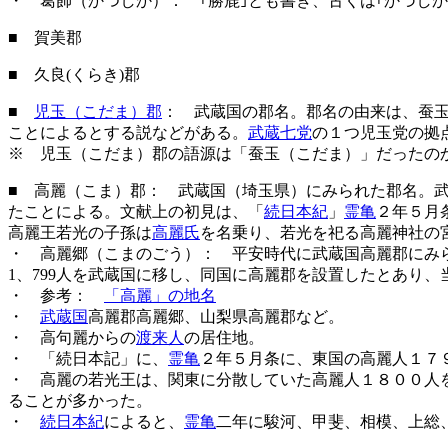
・ 葛飾（かつしか）： ｢勝鹿｣とも書き、古くは｢かづし
■ 賀美郡
■ 久良(くらき)郡
■
児玉（こだま）郡
： 武蔵国の郡名。郡名の由来は、蚕
ことによるとする説などがある。
武蔵七党
の１つ児玉党の拠
※ 児玉（こだま）郡の語源は「蚕玉（こだま）」だったの
■ 高麗（こま）郡
： 武蔵国（埼玉県）にみられた郡名。武
たことによる。文献上の初見は、「
続日本紀
」
霊亀
２年５月
高麗王若光の子孫は
高麗氏
を名乗り、若光を祀る高麗神社の
・ 高麗郷（こまのごう）： 平安時代に武蔵国高麗郡にみ
1、799人を武蔵国に移し、同国に高麗郡を設置したとあり
・ 参考：
「高麗」の地名
・
武蔵国
高麗郡高麗郷、山梨県高麗郡など。
・ 高句麗からの
渡来人
の居住地。
・ 「続日本記」に、
霊亀
２年５月条に、東国の高麗人１７
・ 高麗の若光王は、関東に分散していた高麗人１８００人
ることが多かった。
・
続日本紀
によると、
霊亀
二年に駿河、甲斐、相模、上総