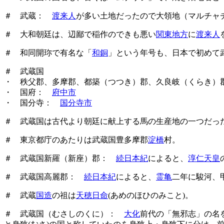
＃ 武蔵：
渡来人
が多い土地だったので大領地（マルチャ
＃ 大和朝廷は、辺鄙で稲作のできも悪い
関東地方
に
渡来人
＃ 和同開珎で有名な「
和銅
」という年号も、日本で初めて
＃ 武蔵国
・ 秩父郡、多摩郡、都築（つつき）郡、久良岐（くらき）
・ 国府：
府中市
・ 国分寺：
国分寺市
＃ 武蔵国は古代より朝廷に献上する馬の生産地の一つだっ
＃ 東京都庁のあたりは武蔵国豊多摩郡
淀橋
村。
＃ 武蔵国新羅（新座）郡：
続日本紀
によると、
淳仁天皇
＃ 武蔵国高麗郡：
続日本紀
によると、
霊亀
二年に駿河、
＃ 武蔵
国造
の祖は
天穂日命
(あめのほひのみこと)。
＃ 武蔵国（むさしのくに）：
大化
前代の「無邪志」の名