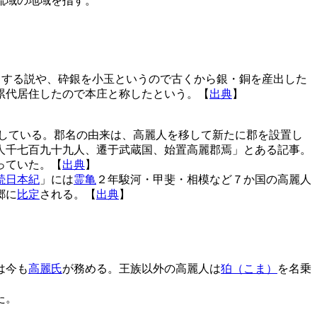
流域の地域を指す。
とする説や、砕銀を小玉というので古くから銀・銅を産出した
累代居住したので本庄と称したという。【
出典
】
属している。郡名の由来は、高麗人を移して新たに郡を設置し
人千七百九十九人、遷于武蔵国、始置高麗郡焉」とある記事。
っていた。【
出典
】
続日本紀
」には
霊亀
２年駿河・甲斐・相模など７か国の高麗人
郷に
比定
される。【
出典
】
は今も
高麗氏
が務める。王族以外の高麗人は
狛（こま）
を名乗
た。