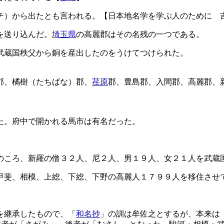
チ）から出たとも言われる。【日本地名学を学ぶ人のために 
を送り込んだ。
埼玉県
の高麗郡はその名残の一つである。
武蔵国秩父から銅を産出したのをうけてつけられた。
郡、橘樹（たちばな）郡、
荏原
郡、豊島郡、入間郡、高麗郡、
た。府中で開かれる馬市は有名だった。
のころ、新羅の僧３２人、尼２人、男１９人、女２１人を武蔵
甲斐、相模、上総、下総、下野の高麗人１７９９人を移住させ
を継承したもので、「
和名抄
」の訓は牟佐之とするが、本来は