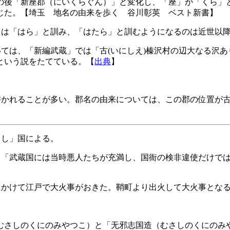
の後「新座郡（にいくらぐん）」と変化し、「座」が「くら」
じた。【埼玉 地名の由来を歩く 谷川彰英 ベスト新書】
とは「はら」と訓み、「はたら」と訓むようになるのは近世以
ては、「新編武蔵」では「古(いにしえ)榛沢村の辺大なる沢
という説をたてている。【
出典
】
書かれることが多い。郡名の由来については、この郡の位置が
さし」国による。
、「武蔵国には当時悪人たちが充満し、国衙の検非違使だけで
にかけて江戸で大火事がおきた。鞘町より出火して大火事とな
むさしのくにのみやつこ）と「无邪志国造（むさしのくにのみ