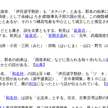
知波奈、「伊呂波字類抄」も「タチハナ」とある。郡名の由来
領使」として余綾(よろき)郡散事丸子部六国が見え、この御贄
たとあるが、その１つ橘花屯倉を中心として成立したと推定さ
などとも書き、訓を太婆ともする。初見は「
延喜式
」。
する。初見は「
延喜式
」。「
安閑天皇
紀」に「元年、武蔵国造
】
由井・小宮・三田（みた）・拝島（はいじま）・山口・野方（
」。郡名の由来は、「国造本紀」などに見られる知々夫(ちちぶ)
るかとの説がある。【
出典
】
郡名。「
和名抄
」の訓は豆々岐、「伊呂波字類抄」も「ツゝキ
武士団があらわれ（源平盛衰記）、「古今著聞集」巻１０には
ゆるされて、厩の
別当
になったという話が伝えられている。【
、「
和名抄
」は訓を「止志末」とする。往古、古東京湾は郡の
真人
蒐武蔵国豊島郡、得二頭之狐而帰奏」とあり、早くから有