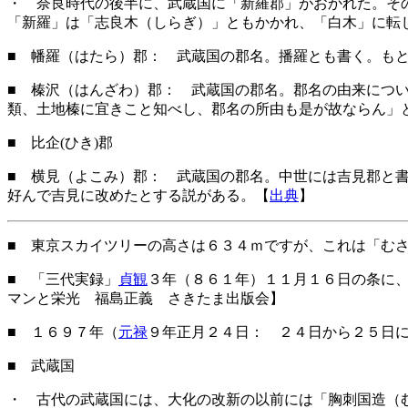
・ 奈良時代の後半に、武蔵国に「新羅郡」がおかれた。そ
「新羅」は「志良木（しらぎ）」ともかかれ、「白木」に転
■ 幡羅（はたら）郡： 武蔵国の郡名。播羅とも書く。も
■ 榛沢（はんざわ）郡： 武蔵国の郡名。郡名の由来につい
類、土地榛に宜きこと知べし、郡名の所由も是が故ならん」
■ 比企(ひき)郡
■ 横見（よこみ）郡： 武蔵国の郡名。中世には吉見郡と
好んで吉見に改めたとする説がある。【
出典
】
■ 東京スカイツリーの高さは６３４ｍですが、これは「む
■ 「三代実録」
貞観
３年（８６１年）１１月１６日の条に
マンと栄光 福島正義 さきたま出版会】
■ １６９７年（
元禄
９年正月２４日： ２４日から２５日
■ 武蔵国
・ 古代の武蔵国には、大化の改新の以前には「胸刺国造（