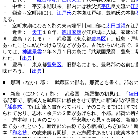
・ 中世： 平安末期以来、郡内には秩父流
平氏
良文流の
江
・ 鎌倉～室町期には、
江戸氏
の本拠江戸郷、豊嶋氏の本拠
える。
・ 室町末期になると郡の東南端平川河口部に
太田道灌
が
江
・ 近世：
天正
１８年、
徳川家康
が
江戸城
に入城、家康の
＃ 豊島（としま）： 武蔵国（東京都
豊島区
）。砥島・戸
あったことに結びつける説などがある。古代からの地名で、
しては、
神護景雲
２年３月１日の条に「武蔵国乗潴、豊島二
れた。【
出典
】
＃ 豊島： 東京都
豊島区
。旧郡名による。豊島郡の名前は
味だろう。【
出典
】
■ 那珂（なか）郡： 武蔵国の郡名。那賀とも書く。郡名の
■ 新座（にひくら）郡： 武蔵国。新羅郡の初見は、「
続
る記事で、新羅人を武蔵国に移住させて新たに新羅郡が設置
「
延喜式
」では新座と書かれており、そのころまでにはすで
られており、志木・余戸の２郷があげられ、小郡。郡衙の所
・ 志木郷（しきのごう）： 平安期から見える郷名。新座(
郷であったという。新座郡の古称である新羅(しらぎ)郡の
本「
和名抄
」の志未郷も同様。また志羅木あるいは志楽木を