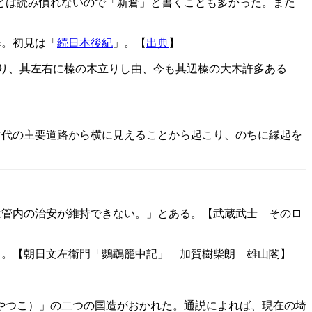
とは読み慣れないので「新倉」と書くことも多かった。また
降。初見は「
続日本後紀
」。【
出典
】
あり、其左右に榛の木立りし由、今も其辺榛の大木許多ある
古代の主要道路から横に見えることから起こり、のちに縁起を
は管内の治安が維持できない。」とある。【武蔵武士 そのロ
る。【朝日文左衛門「鸚鵡籠中記」 加賀樹柴朗 雄山閣】
やつこ）」の二つの国造がおかれた。通説によれば、現在の埼