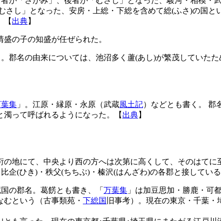
前者が「さがみ」、後者が「むさし」となった、駿河・相模・武
が「むさし」となった、安房・上総・下総を含めて総(ふさ)の国
。【
出典
】
清盛の子の知盛が任ぜられた。
」。郡名の由来については、池沼多く蘆(あし)が繁茂していた
万葉集
」。江原・縁原・永原（武蔵
風土記
）などとも書く。 郡
と濁って呼ばれるようになった。【
出典
】
衍の地にて、中央より西の方へは次第に高くして、そのはてに
比企(ひき)・秩父(ちちぶ)・榛沢(はんざわ)の各郡と接して
蔵国の郡名。葛餝とも書き、「
万葉集
」は加豆思加・勝鹿・可
なむという（古事類苑・
下総国
旧事考）。現在の東京・千葉・