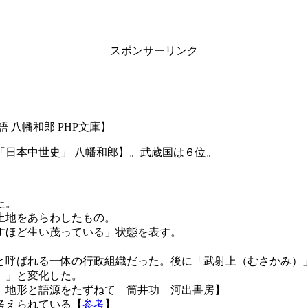
スポンサーリンク
 八幡和郎 PHP文庫】
「日本中世史」 八幡和郎】。武蔵国は６位。
た。
土地をあらわしたもの。
すほど生い茂っている」状態を表す。
と呼ばれる一体の行政組織だった。後に「武射上（むさかみ）
）」と変化した。
 地形と語源をたずねて 筒井功 河出書房】
考えられている【
参考
】