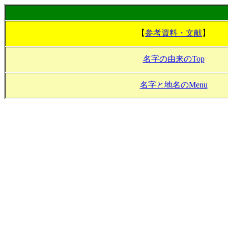
【
参考資料・文献
】
名字の由来のTop
名字と地名のMenu