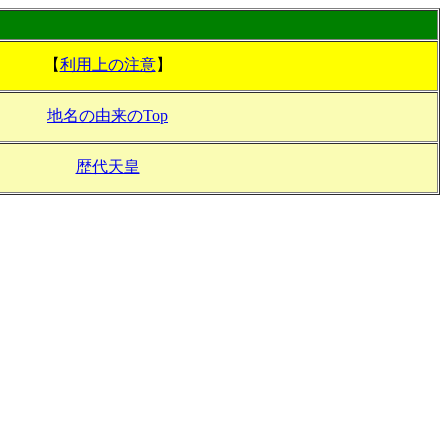
【
利用上の注意
】
地名の由来のTop
歴代天皇