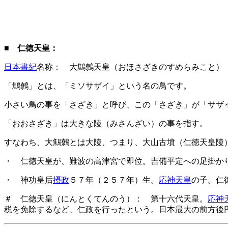
■
仁徳天皇：
日本書紀
名称： 大鷦鷯天皇（おほさざきのすめらみこと）
「鷦鷯」とは、「ミソサザイ」という名の鳥です。
小さい鳥の事を「さざき」と呼び、この「さざき」が「サザ
「おおさざき」は大きな陵（みさんざい）の事を指す。
すなわち、大鷦鷯とは大陵、つまり、大山古墳（仁徳天皇陵
・ 仁徳天皇が、難波の高津宮で即位。吉備平定への足掛かり
・ 神功皇后
摂政
５７年（２５７年）生。
応神天皇
の子。仁
＃ 仁徳天皇（にんとくてんのう）： 第十六代天皇。
応神
税を免除するなど、仁政を行ったという。日本最大の前方後