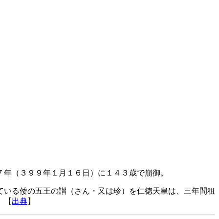
７年（３９９年１月１６日）に１４３歳で崩御。
ている倭の五王の讃（さん・又は珍）を仁徳天皇は、三年間租
。【
出典
】