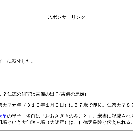
スポンサーリンク
イ」に転化した。
）
？仁徳の側室は吉備の出？(吉備の黒媛)
徳天皇元年（３１３年１月３日）に５７歳で即位。仁徳天皇８
天皇
の皇子。名前は「おおさぎきのみこと」。宋書に記載され
円墳という大仙陵古墳（大阪府）は、仁徳天皇陵と伝えられる