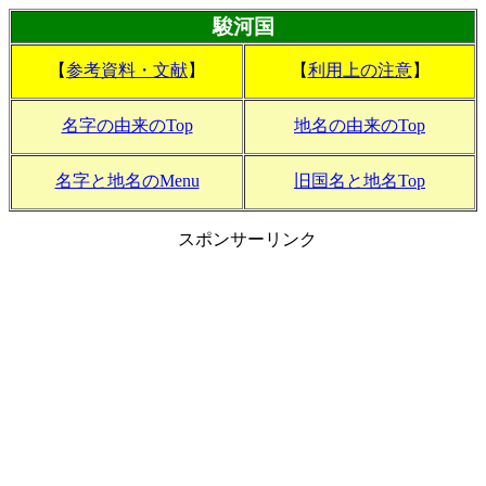
駿河国
【
参考資料・文献
】
【
利用上の注意
】
名字の由来のTop
地名の由来のTop
名字と地名のMenu
旧国名と地名Top
スポンサーリンク