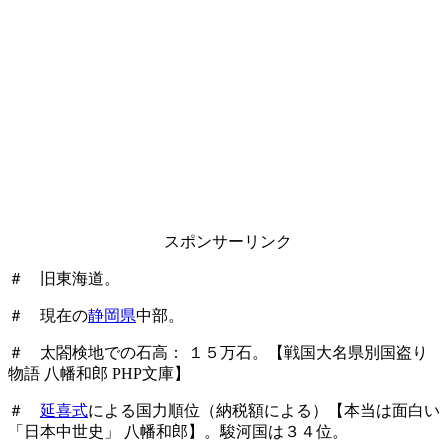
スポンサーリンク
＃ 旧東海道。
＃ 現在の
静岡県
中部。
＃ 太閤検地での石高： １５万石。【戦国大名県別国盗り
物語 八幡和郎 PHP文庫】
＃
延喜式
による国力順位（納税額による）【本当は面白い
「日本中世史」 八幡和郎】。駿河国は３４位。