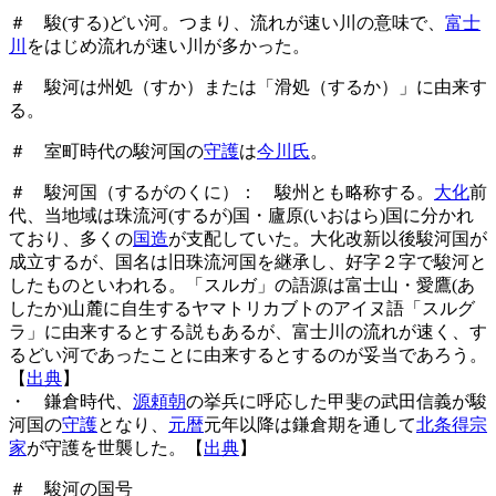
＃ 駿(する)どい河。つまり、流れが速い川の意味で、
富士
川
をはじめ流れが速い川が多かった。
＃ 駿河は州処（すか）または「滑処（するか）」に由来す
る。
＃ 室町時代の駿河国の
守護
は
今川氏
。
＃ 駿河国（するがのくに）： 駿州とも略称する。
大化
前
代、当地域は珠流河(するが)国・廬原(いおはら)国に分かれ
ており、多くの
国造
が支配していた。大化改新以後駿河国が
成立するが、国名は旧珠流河国を継承し、好字２字で駿河と
したものといわれる。「スルガ」の語源は富士山・愛鷹(あ
したか)山麓に自生するヤマトリカブトのアイヌ語「スルグ
ラ」に由来するとする説もあるが、富士川の流れが速く、す
るどい河であったことに由来するとするのが妥当であろう。
【
出典
】
・ 鎌倉時代、
源頼朝
の挙兵に呼応した甲斐の武田信義が駿
河国の
守護
となり、
元暦
元年以降は鎌倉期を通して
北条得宗
家
が守護を世襲した。【
出典
】
＃ 駿河の国号