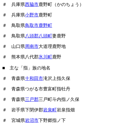
＃ 兵庫県
西脇市
鹿野町（かのちょう）
＃ 兵庫県
小野市
鹿野町
＃ 鳥取県
鳥取市鹿野町
＃ 鳥取県
八頭郡八頭町
妻鹿野
＃ 山口県
周南市
大道理鹿野地
＃ 熊本県八代郡
氷川町
鹿野
■ 主な「指」族の地名
＃ 青森県
十和田市
滝沢上指久保
＃ 青森県つがる市豊富町指牡丹
＃ 青森県
三戸郡
三戸町斗内指ノ久保
＃ 岩手県下閉伊郡
岩泉町
岩泉指畑
＃ 宮城県
岩沼市
下野郷指ノ下