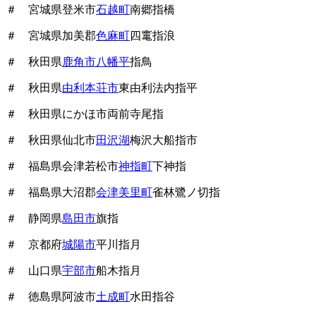
＃ 宮城県登米市
石越町
南郷指橋
＃ 宮城県加美郡
色麻町
四竃指浪
＃ 秋田県
鹿角市八幡平
指鳥
＃ 秋田県
由利本荘市
東由利法内指平
＃ 秋田県にかほ市両前寺尾指
＃ 秋田県仙北市
田沢湖
梅沢大船指市
＃ 福島県会津若松市
神指町
下神指
＃ 福島県大沼郡
会津美里町
雀林鷺ノ切指
＃ 静岡県
島田市
旗指
＃ 京都府
城陽市
平川指月
＃ 山口県
宇部市
船木指月
＃ 徳島県阿波市
土成町
水田指谷