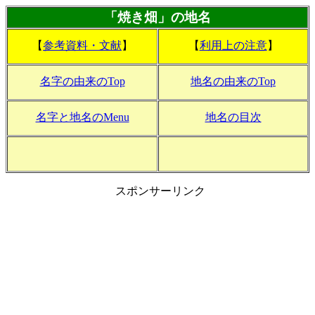
「焼き畑」の地名
【
参考資料・文献
】
【
利用上の注意
】
名字の由来のTop
地名の由来のTop
名字と地名のMenu
地名の目次
スポンサーリンク