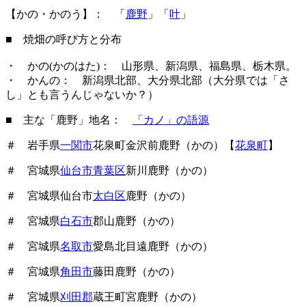
【かの・かのう】： 「
鹿野
」「
叶
」
■ 焼畑の呼び方と分布
・ かの(かのはた)： 山形県、新潟県、福島県、栃木県。
・ かんの： 新潟県北部、大分県北部（大分県では「さ
し」とも言うんじゃないか？）
■ 主な「鹿野」地名：
「カノ」の語源
＃ 岩手県
一関市
花泉町金沢前鹿野（かの）【
花泉町
】
＃ 宮城県
仙台市青葉区
新川鹿野（かの）
＃ 宮城県仙台市
太白区
鹿野（かの）
＃ 宮城県
白石市
郡山鹿野（かの）
＃ 宮城県
名取市
愛島北目遠鹿野（かの）
＃ 宮城県
角田市
藤田鹿野（かの）
＃ 宮城県
刈田郡
蔵王町宮鹿野（かの）