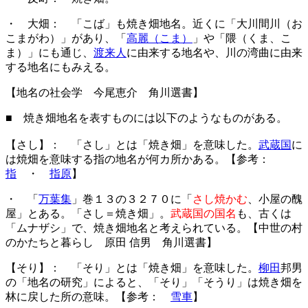
・ 大畑： 「こば」も焼き畑地名。近くに「大川間川（お
こまがわ）」があり、「
高麗（こま）
」や「隈（くま、こ
ま）」にも通じ、
渡来人
に由来する地名や、川の湾曲に由来
する地名にもみえる。
【地名の社会学 今尾恵介 角川選書】
■ 焼き畑地名を表すものには以下のようなものがある。
【さし】： 「さし」とは「焼き畑」を意味した。
武蔵国
に
は焼畑を意味する指の地名が何カ所かある。【参考：
指
・
指原
】
・ 「
万葉集
」巻１３の３２７０に「
さし焼かむ
、小屋の醜
屋」とある。「さし＝焼き畑」。
武蔵国の国名
も、古くは
「ムナザシ」で、焼き畑地名と考えられている。【中世の村
のかたちと暮らし 原田 信男 角川選書】
【そり】： 「そり」とは「焼き畑」を意味した。
柳田
邦男
の「地名の研究」によると、「そり」「そうり」は焼き畑を
林に戻した所の意味。【参考：
雪車
】