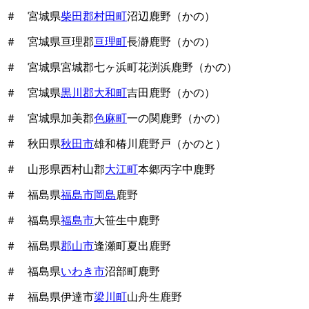
＃ 宮城県
柴田郡村田町
沼辺鹿野（かの）
＃ 宮城県亘理郡
亘理町
長瀞鹿野（かの）
＃ 宮城県宮城郡七ヶ浜町花渕浜鹿野（かの）
＃ 宮城県
黒川郡大和町
吉田鹿野（かの）
＃ 宮城県加美郡
色麻町
一の関鹿野（かの）
＃ 秋田県
秋田市
雄和椿川鹿野戸（かのと）
＃ 山形県西村山郡
大江町
本郷丙字中鹿野
＃ 福島県
福島市岡島
鹿野
＃ 福島県
福島市
大笹生中鹿野
＃ 福島県
郡山市
逢瀬町夏出鹿野
＃ 福島県
いわき市
沼部町鹿野
＃ 福島県伊達市
梁川町
山舟生鹿野