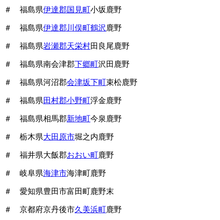
＃ 福島県
伊達郡国見町
小坂鹿野
＃ 福島県
伊達郡川俣町鶴沢
鹿野
＃ 福島県
岩瀬郡天栄村
田良尾鹿野
＃ 福島県南会津郡
下郷町
沢田鹿野
＃ 福島県河沼郡
会津坂下町
束松鹿野
＃ 福島県
田村郡小野町
浮金鹿野
＃ 福島県相馬郡
新地町
今泉鹿野
＃ 栃木県
大田原市
堀之内鹿野
＃ 福井県大飯郡
おおい町
鹿野
＃ 岐阜県
海津市
海津町鹿野
＃ 愛知県豊田市富田町鹿野末
＃ 京都府京丹後市
久美浜町
鹿野