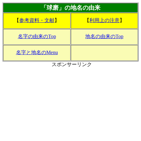
「球磨」の地名の由来
【
参考資料・文献
】
【
利用上の注意
】
名字の由来のTop
地名の由来のTop
名字と地名のMenu
スポンサーリンク