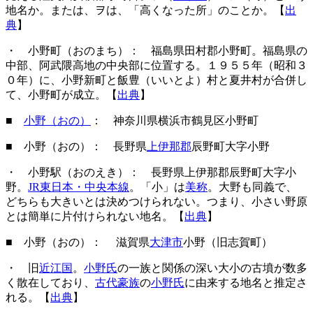
地名か。または、ヲは、「高くなった所」のことか。【
出
典
】
・ 小野町（おのまち）： 福島県田村郡小野町。福島県の
中部、阿武隈高地の中央部に位置する。１９５５年（昭和３
０年）に、小野新町と飯豊（いいとよ）村と夏井村が合併し
て、小野町が成立。【
出典
】
■
小野（おの）
： 神奈川県横浜市鶴見区小野町
■ 小野（おの）： 長野県
上伊那郡
辰野町大字小野
・ 小野駅（おのえき）： 長野県上伊那郡辰野町大字小
野。
JR東日本・中央本線
。「小」は
美称
。大野も同義で、
どちらも大きいとは決めつけられない。つまり、小さい野原
とは簡単に片付けられない地名。【
出典
】
■ 小野（おの）： 滋賀県
大津市
小野（旧志賀町）
・ 旧
近江国
。
小野氏
の一族と関係の深い大小の古墳が数多
く散在しており、
古代豪族
の
小野氏
に由来する地名と推定さ
れる。【
出典
】