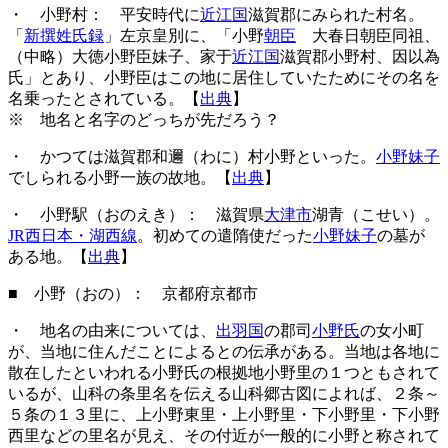
・ 小野村： 平安時代に
近江国
滋賀郡にみられた村名。
「
新撰姓氏録
」左京皇別に、「小野
朝臣
大春日朝臣同祖、
（中略）大徳小野臣妹子、家于
近江国
滋賀郡小野村、因以為
氏」とあり、小野臣はこの地に居住していたためにその名を
名乗ったとされている。【
出典
】
※ 地名と名字のどっちが先だろう？
・ かつては滋賀郡和邇（わに）村小野といった。
小野妹子
でしられる小野一族の故地。【
出典
】
・ 小野駅（おのえき）： 滋賀県
大津市
湖青（こせい）。
JR西日本・湖西線
。初めての遣隋使だった
小野妹子
の墓が
ある地。【
出典
】
■ 小野（おの）： 京都府京都市
・ 地名の由来については、
出羽国
の郡司
小野氏
の女小町
が、当地に住んだことによるとの伝承がある。当地は各地に
散在したといわれる小野氏の根拠地小野里の１つともされて
いるが、山科の条里名を伝える山科郷古図によれば、２条～
５条の１３里に、上小野東里・上小野里・下小野里・下小野
西里などの里名が見え、その付近が一般的に小野と称されて