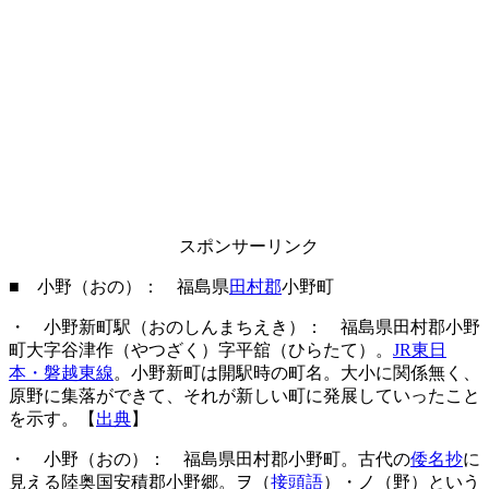
スポンサーリンク
■ 小野（おの）： 福島県
田村郡
小野町
・ 小野新町駅（おのしんまちえき）： 福島県田村郡小野
町大字谷津作（やつざく）字平舘（ひらたて）。
JR東日
本・磐越東線
。小野新町は開駅時の町名。大小に関係無く、
原野に集落ができて、それが新しい町に発展していったこと
を示す。【
出典
】
・ 小野（おの）： 福島県田村郡小野町。古代の
倭名抄
に
見える陸奥国安積郡小野郷。ヲ（
接頭語
）・ノ（野）という