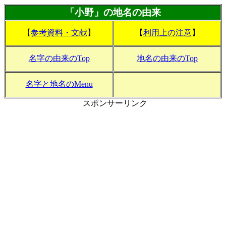
「小野」の地名の由来
【
参考資料・文献
】
【
利用上の注意
】
名字の由来のTop
地名の由来のTop
名字と地名のMenu
スポンサーリンク