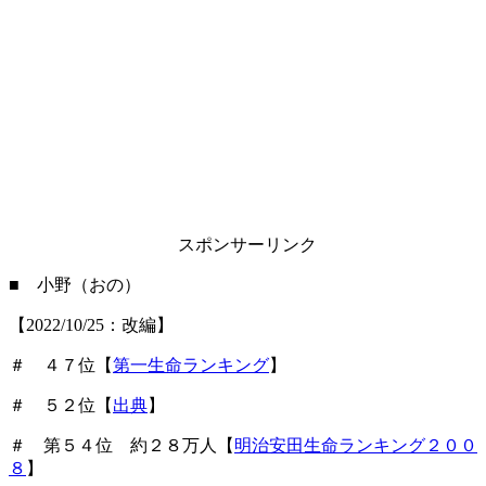
スポンサーリンク
■ 小野（おの）
【2022/10/25：改編】
＃ ４７位【
第一生命ランキング
】
＃ ５２位【
出典
】
＃ 第５４位 約２８万人【
明治安田生命ランキング２００
８
】