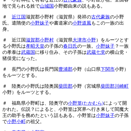
地で見られる姓で
山城国
小野郷由来の説もある。
＃
近江国
滋賀郡小野村（滋賀県）発祥の
古代豪族
の小野
氏。遣隋使の
小野妹子
や書道家の
小野道風
もこの一族の出
身。
＃ 近江国
滋賀郡小野村
（滋賀県
大津市小野
）をルーツとす
る小野氏は
孝昭天皇
の子孫の
春日氏
の一族。
小野妹子
？一族
の孝泰は
武蔵国
に移り住み、その子孫は
武蔵七党
の横山党・
猪俣党になった。
＃ 長門の小野氏は長門国
豊浦郡
小野（山口県
下関市
小野）
をルーツとする。
＃ 陸奥の小野氏は陸奥国
柴田郡
小野（宮城県
柴田郡川崎町
小野）をルーツとする。
＃ 福島県小野町は、陸奥守の
小野篁(たかむら)
によって開
かれた。伝説？によると、小野篁は冥界へ行き来して閻魔大
王の助手を務めたという話もある。小野篁は
小野妹子
の子孫
で
小野小町
の祖父。