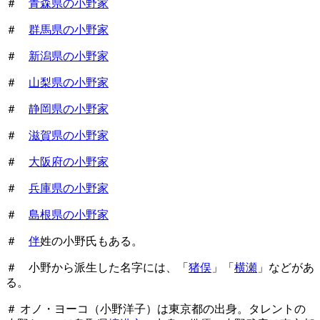
＃
青森県の小野家
＃
群馬県の小野家
＃
新潟県の小野家
＃
山梨県の小野家
＃
静岡県の小野家
＃
滋賀県の小野家
＃
大阪府の小野家
＃
兵庫県の小野家
＃
島根県の小野家
＃
伴
姓の小野氏もある。
＃ 小野から派生した名字には、「
猪俣
」「
横瀬
」などがあ
る。
＃ オノ・ヨーコ（小野洋子）は東京都の出身。タレントの