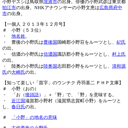
小野ヤスシは鳥取県
境港市
の出身。俳優の小野武彦は東京都
狛江市
の出身。NHKアナウンサーの小野文恵は
広島県府中
市
の出身。
【一個人 ２０１３年１２月号】
＃ 小野（５３位）
・
地名姓
。
・ 豊後の小野氏は
豊後国
国崎郡小野荘をルーツとし、
紀氏
の出。
・ 信濃の小野氏は
信濃国
諏訪郡小野をルーツとし、
村上氏
の出。
・ 陸奥の小野氏は
陸奥国
志田郡小野をルーツとし、
清和源
氏
の
大崎氏
の出。
【知って楽しい「苗字」のウンチク 丹羽基二 ＰＨＰ文庫】
＃ 小野（おの）
・ 「お（
接頭語
）」＋「野」で、「野」を意味する。
・
近江国
滋賀郡小野村（滋賀県志賀町小野）をルーツと
し、
春日氏
の出。
＃
「小野」の地名の意味
＃
古代豪族の小野氏