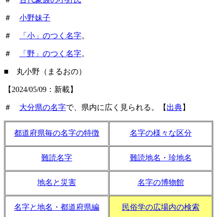
＃
小野妹子
＃
「小」のつく名字
。
＃
「野」のつく名字
。
■ 丸小野（まるおの）
【2024/05/09：新載】
＃
大分県の名字
で、県内に広く見られる。【
出典
】
都道府県毎の名字の特徴
名字の様々な区分
難読名字
難読地名・珍地名
地名と災害
名字の博物館
名字と地名・都道府県編
民俗学の広場内の検索