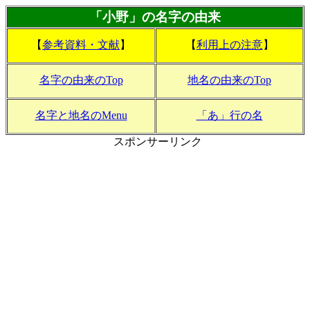
「小野」の名字の由来
【
参考資料・文献
】
【
利用上の注意
】
名字の由来のTop
地名の由来のTop
名字と地名のMenu
「あ」行の名
スポンサーリンク