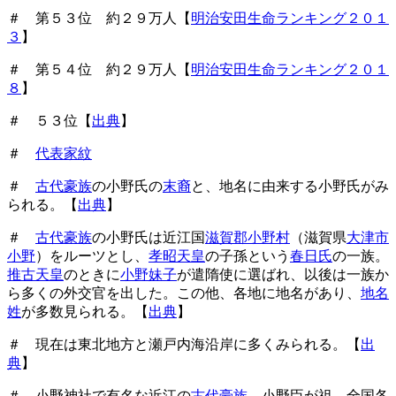
＃ 第５３位 約２９万人【
明治安田生命ランキング２０１
３
】
＃ 第５４位 約２９万人【
明治安田生命ランキング２０１
８
】
＃ ５３位【
出典
】
＃
代表家紋
＃
古代豪族
の小野氏の
末裔
と、地名に由来する小野氏がみ
られる。【
出典
】
＃
古代豪族
の小野氏は近江国
滋賀郡小野村
（滋賀県
大津市
小野
）をルーツとし、
孝昭天皇
の子孫という
春日氏
の一族。
推古天皇
のときに
小野妹子
が遣隋使に選ばれ、以後は一族か
ら多くの外交官を出した。この他、各地に地名があり、
地名
姓
が多数見られる。【
出典
】
＃ 現在は東北地方と瀬戸内海沿岸に多くみられる。【
出
典
】
＃ 小野神社で有名な近江の
古代豪族
、小野臣が祖。全国各