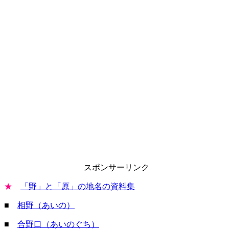
スポンサーリンク
★
「野」と「原」の地名の資料集
■
相野（あいの）
■
合野口（あいのぐち）