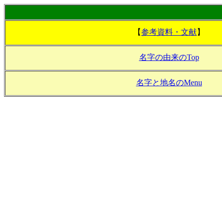
【
参考資料・文献
】
名字の由来のTop
名字と地名のMenu