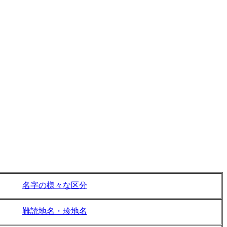
名字の様々な区分
難読地名・珍地名