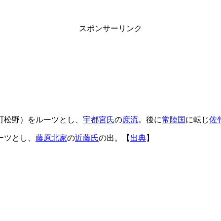
スポンサーリンク
町松野）をルーツとし、
宇都宮氏
の
庶流
。後に
常陸国
に転じ
佐
ーツとし、
藤原北家
の
近藤氏
の出。【
出典
】