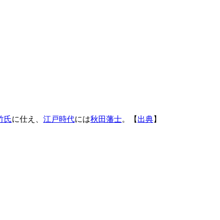
竹氏
に仕え、
江戸時代
には
秋田藩士
。【
出典
】