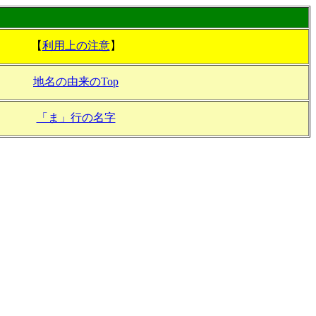
【
利用上の注意
】
地名の由来のTop
「ま」行の名字