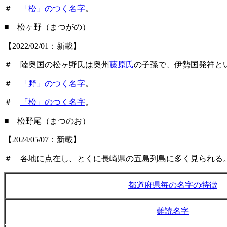
＃
「松」のつく名字
。
■ 松ヶ野（まつがの）
【2022/02/01：新載】
＃ 陸奥国の松ヶ野氏は奥州
藤原氏
の子孫で、伊勢国発祥と
＃
「野」のつく名字
。
＃
「松」のつく名字
。
■ 松野尾（まつのお）
【2024/05/07：新載】
＃ 各地に点在し、とくに長崎県の五島列島に多く見られる
都道府県毎の名字の特徴
難読名字