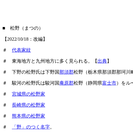
■ 松野（まつの）
【2022/10/18：改編】
＃
代表家紋
＃ 東海地方と九州地方に多く見られる。【
出典
】
＃ 下野の松野氏は下野国
那須郡
松野（栃木県那須郡那珂川
＃ 駿河の松野氏は駿河国
庵原郡
松野（静岡県
富士市
）をル
＃
宮城県の松野家
＃
長崎県の松野家
＃
熊本県の松野家
＃
「野」のつく名字
。