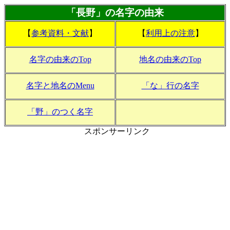
「長野」の名字の由来
【
参考資料・文献
】
【
利用上の注意
】
名字の由来のTop
地名の由来のTop
名字と地名のMenu
「な」行の名字
「野」のつく名字
スポンサーリンク