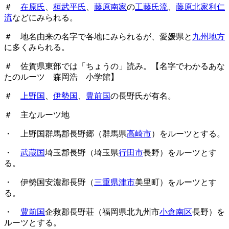
＃
在原氏
、
桓武平氏
、
藤原南家
の
工藤氏流
、
藤原北家利仁
流
などにみられる。
＃ 地名由来の名字で各地にみられるが、愛媛県と
九州地方
に多くみられる。
＃ 佐賀県東部では「ちょうの」読み。【名字でわかるあな
たのルーツ 森岡浩 小学館】
＃
上野国
、
伊勢国
、
豊前国
の長野氏が有名。
＃ 主なルーツ地
・ 上野国群馬郡長野郷（群馬県
高崎市
）をルーツとする。
・
武蔵国
埼玉郡長野（埼玉県
行田市
長野）をルーツとす
る。
・ 伊勢国安濃郡長野（
三重県津市
美里町）をルーツとす
る。
・
豊前国
企救郡長野荘（福岡県北九州市
小倉南区
長野）を
ルーツとする。