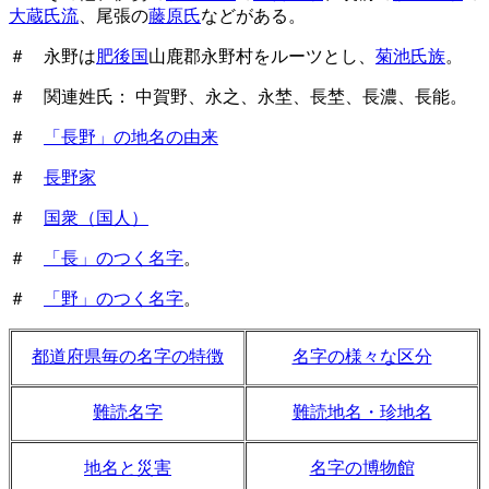
大蔵氏流
、尾張の
藤原氏
などがある。
＃ 永野は
肥後国
山鹿郡永野村をルーツとし、
菊池氏族
。
＃ 関連姓氏： 中賀野、永之、永埜、長埜、長濃、長能。
＃
「長野」の地名の由来
＃
長野家
＃
国衆（国人）
＃
「長」のつく名字
。
＃
「野」のつく名字
。
都道府県毎の名字の特徴
名字の様々な区分
難読名字
難読地名・珍地名
地名と災害
名字の博物館