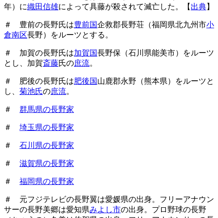
年）に
織田信雄
によって具藤が殺されて滅亡した。【
出典
】
＃ 豊前の長野氏は
豊前国
企救郡長野荘（福岡県北九州市
小
倉南区
長野）をルーツとする。
＃ 加賀の長野氏は
加賀国
長野保（石川県能美市）をルーツ
とし、加賀
斎藤
氏の
庶流
。
＃ 肥後の長野氏は
肥後国
山鹿郡永野（熊本県）をルーツと
し、
菊池氏
の
庶流
。
＃
群馬県の長野家
＃
埼玉県の長野家
＃
石川県の長野家
＃
滋賀県の長野家
＃
福岡県の長野家
＃ 元フジテレビの長野翼は愛媛県の出身。フリーアナウン
サーの長野美郷は愛知県
みよし市
の出身。プロ野球の長野