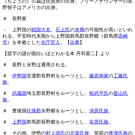
（ちょうの）久義は佐賀県の出身。フリーアナウンサーの長
野智子はアメリカの出身。
＃ 長野家
・ 上野国の
戦国大名
。
石上氏
の
末裔
の可能性が高いといわ
れる。平安時代末期から上野国群馬郡長野郷（群馬県
高崎
市
）を本拠とした
在庁官人
。【
出典
】
【苗字の謎が面白いほどわかる本 丹羽基二】より
＃ 長野と永野は通用される。
＃
伊勢国
安濃郡長野村をルーツとし、
藤原南家
の
工藤氏
族
。
＃
武蔵国
埼玉郡長野村をルーツとし、
桓武平氏
の
畠山氏
族
。
＃ 豊後国
玖珠郡
永野郷をルーツとし、
清原氏族
。
＃
上野国
群馬郡長野郷をルーツとし、
在原氏族
。
＃ その他、伊勢の
村上源氏
の
北畠氏族
、筑前の
倭漢氏族
の