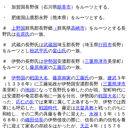
・ 加賀国長野保（石川県
能美市
）をルーツとする。
・ 肥後国山鹿郡永野（熊本県）をルーツとする。
＃
上野国
群馬郡長野郷
（
群馬県
高崎市
）をルーツとする長
野氏は
在原氏
の一族。
＃ 武蔵の長野氏は
武蔵国
埼玉郡長野（埼玉県
行田市
長野）
をルーツとし
桓武平氏
の
畠山氏
の一族。
＃ 伊勢の長野氏は
伊勢国
安濃郡長野（
三重県津市
美里町）
をルーツとし
藤原南家
の
工藤氏
の一族。
＃
伊勢国
の
戦国大名
。
藤原南家
の
工藤氏
の一族。
建武
３年
（１３３６年）に工藤祐政が伊勢国安濃郡長野（
三重県津市
美里町）の
地頭
になって長野氏を称したのが祖。室町時代に
は安濃郡や奄芸郡各地に一族を分出、伊勢国の
戦国大名
にな
った。
応仁の乱
では東軍に属して上洛する一方、伊勢では西
軍にも呼応した。
戦国時代
、藤定は
北畠具教
と戦ったのちに
和睦し、その二男の具藤を養子に迎えた。
永禄
１１年（１５
６８年）の
織田信長
の伊勢侵攻の際に、信長の弟の信包を養
子に迎えて家名の存続をはかったが、
天正
４年（１５７６