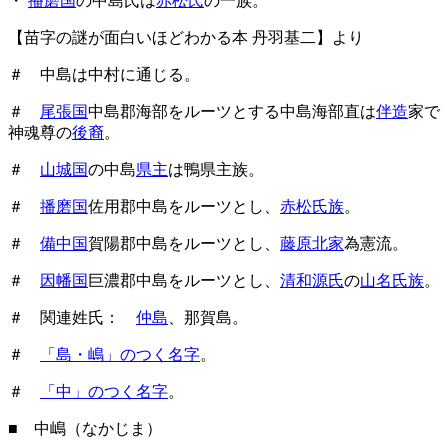
・
播磨国
の中島氏は
赤松氏
の一族。
【苗字の謎が面白いほどわかる本 丹羽基二】より
＃ 中島は中村に通じる。
＃
尾張国
中島郡海部をルーツとする中島海部直は
伴造
家で
神魂尊の
後裔
。
＃
山城国
の中島
県主
は鴨県主族。
＃
播磨国
佐用郡中島をルーツとし、
赤松氏族
。
＃
備中国
賀陽郡中島をルーツとし、
藤原北家
為憲流。
＃
因幡国
巨濃郡中島をルーツとし、
清和源氏
の
山名氏族
。
＃ 関連姓氏：
仲島
、那賀島。
＃
「島・嶋」のつく名字
。
＃
「中」のつく名字
。
■ 中嶋（なかじま）