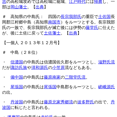
吉
の高松城攻めでは高松城に籠城、
江戸時代
には
帰農
し、一
部は
岡山藩士
。【
出典
】
＃ 高知県の中島氏： 四国の
長宗我部氏
の重臣で
土佐国
長
岡郡江村郷中島（高知県
南国市
）をルーツとする。長宗我部
氏の一族で、長宗我部氏が滅亡後には伊勢の
藤堂氏
に仕えた
が、後に土佐に戻って
土佐藩士
。【
出典
】
【一個人 ２０１３年１２月号】
＃ 中島（２８位）
・
信濃国
の中島氏は信濃国佐久郡をルーツとし、
滋野氏流
だが
諏訪氏族
や
清和源氏
の
小笠原
流などもある。
・
備中国
の中島氏は
藤原南家
の
二階堂氏流
。
・
尾張国
の中島氏は
尾張国
中島郡をルーツとし、
嵯峨源氏
の出。
・
丹波国
の中島氏は
藤原北家秀郷流
の
波多野氏
の出で、
丹
波国
に転じたと言われる。