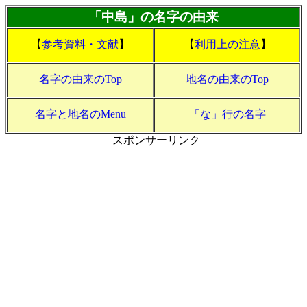
「中島」の名字の由来
【
参考資料・文献
】
【
利用上の注意
】
名字の由来のTop
地名の由来のTop
名字と地名のMenu
「な」行の名字
スポンサーリンク