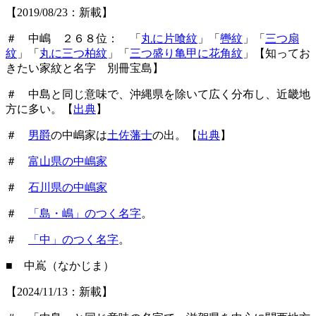
【2019/08/23：新載】
＃ 中嶋 ２６８位： 「
丸に片喰紋
」「
轡紋
」「
三つ扇
紋
」「
丸に三つ柏紋
」「
三つ盛り亀甲に花角紋
」【知ってお
きたい家紋と名字 別冊宝島】
＃ 中島と同じ意味で、沖縄県を除いて広く分布し、近畿地
方に多い。【
出典
】
＃
男爵
の中嶋家は
土佐藩士
の出。【
出典
】
＃
富山県の中嶋家
＃
石川県の中嶋家
＃
「島・嶋」のつく名字
。
＃
「中」のつく名字
。
■ 中嶌（なかじま）
【2024/11/13：新載】