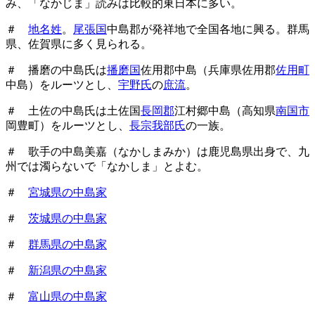
み、「なかじま」読みは比較的東日本に多い。
＃
地名姓
。
尾張国
中島郡が発祥地で全国各地に興る。群馬
県、佐賀県に多く見られる。
＃ 播磨の中島氏は
播磨国
佐用郡中島（兵庫県佐用郡
佐用町
中島）をルーツとし、
宇野氏
の
庶流
。
＃ 土佐の中島氏は土佐国
長岡郡
江村郷中島（高知県
南国市
岡豊町）をルーツとし、
長宗我部氏
の一族。
＃ 歌手の中島美嘉（なかしまみか）は鹿児島県出身で、九
州では濁らないで「なかしま」とよむ。
＃
宮城県の中島家
＃
茨城県の中島家
＃
群馬県の中島家
＃
新潟県の中島家
＃
富山県の中島家