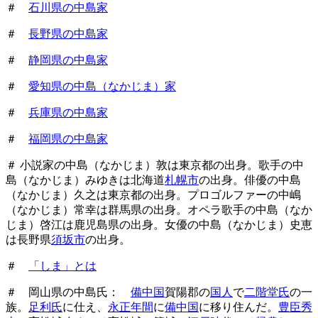
＃
石川県の中島家
＃
長野県の中島家
＃
静岡県の中島家
＃
愛知県の中島（なかじま）家
＃
兵庫県の中島家
＃
福岡県の中島家
＃ 小説家の中島（なかじま）敦は東京都の出身。歌手の中
島（なかじま）みゆきは北海道
札幌市
の出身。俳優の中島
（なかじま）久之は東京都の出身。プロゴルファーの中嶋
（なかじま）常幸は群馬県の出身。オペラ歌手の中島（なか
じま）啓江は鹿児島県の出身。女優の中島（なかじま）史恵
は長野県
須坂市
の出身。
＃
「しま」とは
＃ 岡山県の中島氏：
備中国
賀陽郡の
国人
で
二階堂氏
の一
族。
足利氏
に仕え、
永正年間
に
備中国
に移り住んだ。
豊臣秀