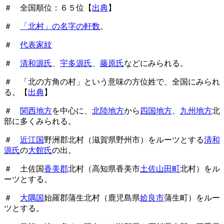
＃ 全国順位：６５位【
出典
】
＃
「北村」の名字の軒数
。
＃
代表家紋
＃
清和源氏
、
宇多源氏
、
藤原氏
などにみられる。
＃ 「北の方角の村」という意味の方位姓で、全国にみられ
る。【
出典
】
＃
関西地方
を中心に、
北陸地方
から
四国地方
、
九州地方
北
部に多くみられる。
＃
近江国
野洲郡北村（滋賀県野州市）をルーツとする
清和
源氏
の
大館氏
の出。
＃ 土佐国
香美郡
北村（高知県香美市
土佐山田町
北村）をル
ーツとする。
＃
大隅国
始羅郡蒲生北村（鹿児島県
姶良市
蒲生町）をルー
ツとする。