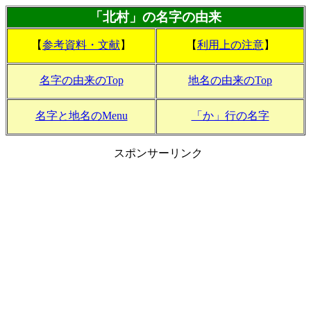
「北村」の名字の由来
【
参考資料・文献
】
【
利用上の注意
】
名字の由来のTop
地名の由来のTop
名字と地名のMenu
「か」行の名字
スポンサーリンク