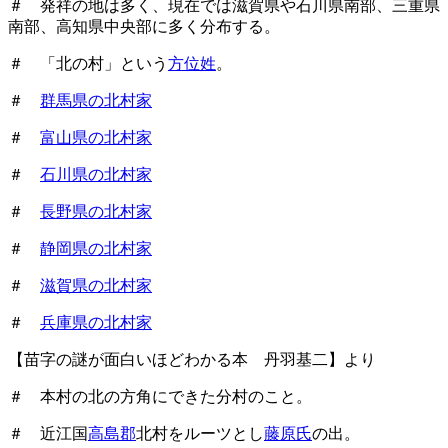
＃ 発祥の地は多く、現在では滋賀県や石川県南部、三重県
南部、高知県中央部に多く分布する。
＃ 「北の村」という
方位姓
。
＃
群馬県の北村家
＃
富山県の北村家
＃
石川県の北村家
＃
長野県の北村家
＃
静岡県の北村家
＃
滋賀県の北村家
＃
兵庫県の北村家
【苗字の謎が面白いほどわかる本 丹羽基二】より
＃ 本村の北の方角にできた分村のこと。
＃ 近江国
高島郡
北村をルーツとし
藤原氏
の出。