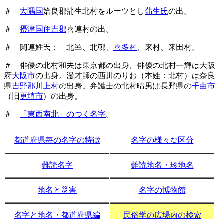
＃
大隅国
姶良郡蒲生北村をルーツとし
蒲生氏
の出。
＃
摂津国住吉郡
喜連村の出。
＃ 関連姓氏： 北邑、北邨、
喜多村
、来村、来田村。
＃ 俳優の北村和夫は東京都の出身。俳優の北村一輝は大阪
府
大阪市
の出身。漫才師の西川のりお（本姓：北村）は奈良
県
吉野郡川上村
の出身。弁護士の北村晴男は長野県の
千曲市
（旧
更埴市
）の出身。
＃
「東西南北」のつく名字
。
都道府県毎の名字の特徴
名字の様々な区分
難読名字
難読地名・珍地名
地名と災害
名字の博物館
名字と地名・都道府県編
民俗学の広場内の検索