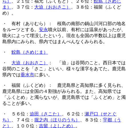
ら）
、２１位：福元（ふくもと）、２６位：
鮫島（さめじ
ま）
、３７位：
大迫（おおさこ）
、３８位：福留（ふくど
め）。
・ 有村（ありむら）： 桜島の南部の鍋山川河口部の地名
をルーツとする。
安永
噴火以前、有村には温泉があったが、
噴火によって埋没したという。現在も全国の半数以上は鹿児
島県内にみられ、県内ではまんべんなくみられる。
・
鮫島（さめじま）
・
大迫（おおさこ）
： 「迫」は谷間のこと。西日本では
谷間のことを「さこ」といい、様々な漢字をあてた。鹿児島
県内では
垂水市
に多い。
・ 福留（ふくどめ）： 鹿児島県と高知県に多く見られ、
鹿児島県には全国の４割強がみられる。また、高知県では
「ふくとめ」と濁らないが、鹿児島県では「ふくどめ」と濁
ることが多い。
・ ５６位：
迫田（さこた）
、６２位：
瀬戸口（せとぐ
ち）
、７４位：
堀之内（ほりのうち）
、８３位：
宇都（う
と）
、１００位：
吉留（よしとめ）
。