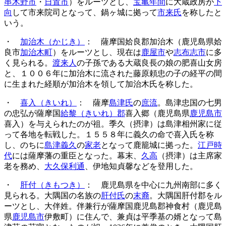
串木野市
・
日置市
）をルーツとし、
宝亀年間
に大蔵政房が
下
向
して市来院司となって、鍋ヶ城に拠って
市来氏
を称したと
いう。
・
加治木（かじき）
： 薩摩国姶良郡加治木（鹿児島県姶
良市
加治木町
）をルーツとし、現在は
鹿屋市
や
志布志市
に多
く見られる。
渡来人
の子孫である大蔵良長の娘の肥喜山女房
と、１００６年に加治木に流された藤原頼忠の子の経平の間
に生まれた経順が加治木を領して加治木氏を称した。
・
喜入（きいれ）
： 薩摩
島津氏
の
庶流
。島津忠国の七男
の忠弘が薩摩国
給黎（きいれ）郡
喜入郷（鹿児島県
鹿児島市
喜入）を与えられたのが祖。季久（摂津）は島津相州家に従
って各地を転戦した。１５５８年に義久の命で喜入氏を称
し、のちに
島津義久
の
家老
となって鹿籠城に拠った。
江戸時
代
には薩摩藩の重臣となった。幕末、
久高
（摂津）は主席家
老を務め、
大久保利通
、伊地知貞馨などを登用した。
・
肝付（きもつき）
： 鹿児島県を中心に九州南部に多く
見られる。大隅国の名族の
肝付氏
の
末裔
。大隅国肝付郡をル
ーツとし、大伴姓。伴兼行が薩摩国鹿児島郡神食村（鹿児島
県
鹿児島市
伊敷町）に住んで、兼貞は平季基の婿となって島