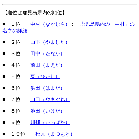
【順位は鹿児島県内の順位】
■ １位：
中村（なかむら）
：
鹿児島県内の「中村」の
名字の詳細
■ ２位：
山下（やました）
■ ３位：
田中（たなか）
■ ４位：
前田（まえだ）
■ ５位：
東（ひがし）
■ ６位：
浜田（はまだ）
■ ７位：
山口（やまぐち）
■ ８位：
池田（いけだ）
■ ９位：
川畑（かわばた）
■ １０位：
松元（まつもと）