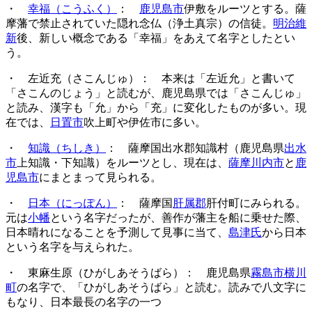
・
幸福（こうふく）
：
鹿児島市
伊敷をルーツとする。薩
摩藩で禁止されていた隠れ念仏（浄土真宗）の信徒。
明治維
新
後、新しい概念である「幸福」をあえて名字としたとい
う。
・ 左近充（さこんじゅ）： 本来は「左近允」と書いて
「さこんのじょう」と読むが、鹿児島県では「さこんじゅ」
と読み、漢字も「允」から「充」に変化したものが多い。現
在では、
日置市
吹上町や伊佐市に多い。
・
知識（ちしき）
： 薩摩国出水郡知識村（鹿児島県
出水
市
上知識・下知識）をルーツとし、現在は、
薩摩川内市
と
鹿
児島市
にまとまって見られる。
・
日本（にっぽん）
： 薩摩国
肝属郡
肝付町にみられる。
元は
小幡
という名字だったが、善作が藩主を船に乗せた際、
日本晴れになることを予測して見事に当て、
島津氏
から日本
という名字を与えられた。
・ 東麻生原（ひがしあそうばら）： 鹿児島県
霧島市横川
町
の名字で、「ひがしあそうばら」と読む。読みで八文字に
もなり、日本最長の名字の一つ