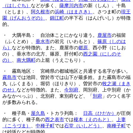
（はしぐち）
などが多く、
薩摩川内市
の新（しん）、十島
（としま）、
阿久根市
の
浜崎（はまさき）
、さつま町の
現王
園（げんおうぞの）
、
錦江町
の半下石（はんげいし）が特徴
的。
・ 大隅半島： 自治体ことにかなり違う。
鹿屋市
の福留
（ふくとめ）、
垂水市
の岩元（いわもと）、
篠原（しのは
ら）
などが特徴的。また、鹿屋市の
郷原
、西小野（にしお
の）、垂水市の北方、篠原、肝付町の
西之園（にしのそ
の）
、
南大隅町
の上籠（うえごもり）。
・ 霧島地区： 宮崎県の都城地区と共通する名字が多い。
霧島市
では池田、曽於市では山下が最多姓。また霧島市の福
丸（ふくまる）、堀切（ほりきり）、曽於市の
牧之瀬（まき
のせ）
などが特徴的。また、
今別府
、岡別府、上中別府（か
みなかべっぷ）、北別府、東別府など、「
別府
」のつく名字
が多数みられる。
・ 種子島・
屋久島
・トカラ列島：
日高（ひだか）
が圧倒
的に多く、種子島の
西之表市
では
榎本（えのもと）
、
上妻
（こうづま）
、
中種子町
では
石堂（いしどう）
、
南種子町
で
は砂坂などが特徴的。