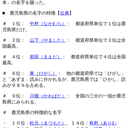
本」の名字を賜った。
■ 鹿児島県の名字の特徴【
出典
】
＃ １位：
中村（なかむら）
： 都道府県単位で１位は鹿
児島県だけ。
＃ ２位：
山下（やました）
： 都道府県単位で２位は全
国最高。
＃ ４位：
前田（まえだ）
： 都道府県単位で４位は全国
最高。
＃ ６位：
東（ひがし）
： 他の都道府県では「ひがし」
と「あずま」読みに分かれるが、鹿児島県では「ひがし」読
みが９８％を占める。
＃ ９位：
川畑（かわばた）
： 全国の三分の一強が鹿児
島県にみられる。
＃ 鹿児島県の特徴的な名字
・ １０位：
松元（まつもと）
、１４位：
有村（ありむ