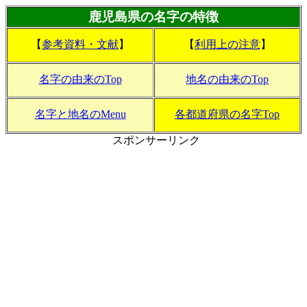
鹿児島県の名字の特徴
【
参考資料・文献
】
【
利用上の注意
】
名字の由来のTop
地名の由来のTop
名字と地名のMenu
各都道府県の名字Top
スポンサーリンク