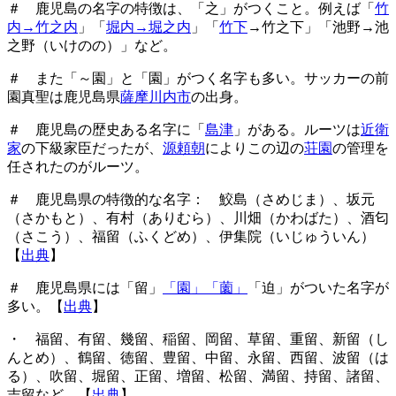
＃ 鹿児島の名字の特徴は、「之」がつくこと。例えば「
竹
内→竹之内
」「
堀内→堀之内
」「
竹下
→竹之下」「池野→池
之野（いけのの）」など。
＃ また「～園」と「園」がつく名字も多い。サッカーの前
園真聖は鹿児島県
薩摩川内市
の出身。
＃ 鹿児島の歴史ある名字に「
島津
」がある。ルーツは
近衛
家
の下級家臣だったが、
源頼朝
によりこの辺の
荘園
の管理を
任されたのがルーツ。
＃ 鹿児島県の特徴的な名字： 鮫島（さめじま）、坂元
（さかもと）、有村（ありむら）、川畑（かわばた）、酒匂
（さこう）、福留（ふくどめ）、伊集院（いじゅういん）
【
出典
】
＃ 鹿児島県には「留」
「園」「薗」
「迫」がついた名字が
多い。【
出典
】
・ 福留、有留、幾留、稲留、岡留、草留、重留、新留（し
んとめ）、鶴留、徳留、豊留、中留、永留、西留、波留（は
る）、吹留、堀留、正留、増留、松留、満留、持留、諸留、
吉留など。【
出典
】