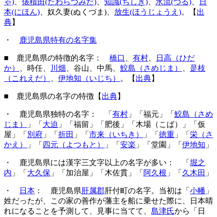
ゃ)
、
俵積田(たわらつみだ)
、
知識(ちしき)
、
水流(つる)
、
日
本(にほん)
、奴久妻(ぬくづま)、
放生(ほうじょうえ)
。【
出
典
】
・
鹿児島県特有の名字集
■ 鹿児島県の特徴的名字：
橋口
、
有村
、
日高（ひだ
か）
、時任、
川畑
、谷山、中馬、
鮫島（さめじま）
、
是枝
（これえだ）
、
伊地知（いじち）
。【
出典
】
■ 鹿児島県の名字の特徴【
出典
】
・ 鹿児島県独特の名字： 「
有村
」「福元」「
鮫島（さめ
じま）
」「
大迫
」「福留」「肥後」「木場（こば）」「仮
屋」「
別府
」「
折田
」「
市来（いちき）
」「
徳重
」「
栄（さ
かえ）
」「
四元（よつもと）
」「
安楽
」「堂園」「
伊地知
」
・ 鹿児島県には漢字三文字以上の名字が多い： 「
堀之
内
」「
大久保
」「加治屋」「木佐貫」「
阿久根
」「
久木田
」
・
日本
： 鹿児島県
肝属郡
肝付町の名字。当初は「
小幡
」
姓だったが、この家の善作が藩主を船に乗せた際に、日本晴
れになることを予測して、見事に当てて、
島津氏
から「日