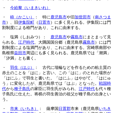
・
今給黎（いまきいれ）
・
栫（かこい）
： 特に
鹿児島市
や旧
加世田市
（
南さつま
市
）、旧
伊集院町
（
日置市
）に多く見られる。伊集院には門
割制度による栫門があり、これに由来する。
・ 塩満（しおみつ）：
鹿児島市
や
霧島市
にまとまって見
られる。
江戸時代
、大隅国国分郷（鹿児島県
霧島市
）には門
割制度による塩満門があり、これに由来する。宮崎県南部や
島根県
益田市
周辺にも多く見られる。鹿児島県では「潮満」
「汐満」とも書く。
・
羽生（はぶ）
： 古代に埴輪などを作るための粘土質の
赤土のことを「はに」と言い、この「はに」のとれた場所が
「はにふ」で羽生と書いた。「はにふ」はやがて、「はにゅ
う」に変化したが、鹿児島県では「はぶ」となった。
戦国時
代
から
種子島氏
の家臣に羽生氏がみられ、
江戸時代
も代々種
子島氏に仕えた。将棋の羽生善治の祖父が種子島の出身とい
う。
・
市来（いちき）
： 薩摩国
日置郡
市来（鹿児島県
いちき