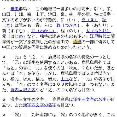
・
奄美
群島： この地域で一番多いのは前田。以下、栄、
山田、川畑、森、山下、池田、泉、林、平の順。特に漢字一
文字の名字が多いのが特徴的。伊（い）、
喜（き）
、
記
（き）
は読みも一音。らに、
政（つかさ）
、中（あたり）、
前（すすむ）、
井（わかし）
、程（のり）、
太（ふとり）
、
元（はじめ）
など、独特の読みのものも多い。
江戸時代
に薩
摩藩が一文字を強制したのが理由で、
琉球
の一部に偽装して
中国との貿易を円滑に進めるためだったという。
＃ 「元」と「之」： 鹿児島県の名字の特徴の一つとし
て、「元」の漢字を使用することがある。鹿児島県外では
「もと」の音に「元」を使うのは「秋元」くらいだが、ほと
んどは「本」を使う。しかし、鹿児島県では５０位以内で
も、松元、坂元、福元、岩元、
山元
など、「元」の名字が目
立ち、「本」のつく名字は１００位以内には一つもない。ま
た、
堀内→堀之内
など「之」のつく名字も目立つ。
＃ 漢字三文字の名字： 鹿児島県は
漢字三文字の名字
が目
立つ。また
漢字四文字の名字
も目立つ。
＃ 「院」： 九州南部には「院」のつく地名が多く、これ