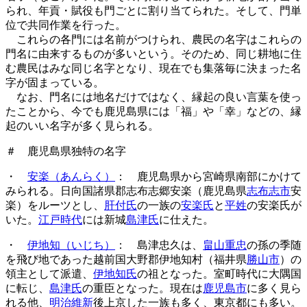
られ、年貢・賦役も門ごとに割り当てられた。そして、門単
位で共同作業を行った。
これらの各門には名前がつけられ、農民の名字はこれらの
門名に由来するものが多いという。そのため、同じ耕地に住
む農民はみな同じ名字となり、現在でも集落毎に決まった名
字が固まっている。
なお、門名には地名だけではなく、縁起の良い言葉を使っ
たことから、今でも鹿児島県には「福」や「幸」などの、縁
起のいい名字が多く見られる。
＃ 鹿児島県独特の名字
・
安楽（あんらく）
： 鹿児島県から宮崎県南部にかけて
みられる。日向国諸県郡志布志郷安楽（鹿児島県
志布志市
安
楽）をルーツとし、
肝付氏
の一族の
安楽氏
と
平姓
の安楽氏が
いた。
江戸時代
には新城
島津氏
に仕えた。
・
伊地知（いじち）
： 島津忠久は、
畠山重忠
の孫の季随
を飛び地であった越前国大野郡伊地知村（福井県
勝山市
）の
領主として派遣、
伊地知氏
の祖となった。室町時代に大隅国
に転じ、
島津氏
の重臣となった。現在は
鹿児島市
に多く見ら
れる他、
明治維新
後上京した一族も多く、東京都にも多い。