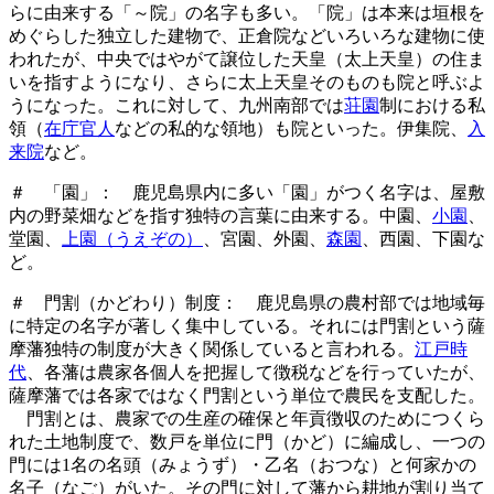
らに由来する「～院」の名字も多い。「院」は本来は垣根を
めぐらした独立した建物で、正倉院などいろいろな建物に使
われたが、中央ではやがて譲位した天皇（太上天皇）の住ま
いを指すようになり、さらに太上天皇そのものも院と呼ぶよ
うになった。これに対して、九州南部では
荘園
制における私
領（
在庁官人
などの私的な領地）も院といった。伊集院、
入
来院
など。
＃ 「園」： 鹿児島県内に多い「園」がつく名字は、屋敷
内の野菜畑などを指す独特の言葉に由来する。中園、
小園
、
堂園、
上園（うえぞの）
、宮園、外園、
森園
、西園、下園な
ど。
＃ 門割（かどわり）制度： 鹿児島県の農村部では地域毎
に特定の名字が著しく集中している。それには門割という薩
摩藩独特の制度が大きく関係していると言われる。
江戸時
代
、各藩は農家各個人を把握して徴税などを行っていたが、
薩摩藩では各家ではなく門割という単位で農民を支配した。
門割とは、農家での生産の確保と年貢徴収のためにつくら
れた土地制度で、数戸を単位に門（かど）に編成し、一つの
門には1名の名頭（みょうず）・乙名（おつな）と何家かの
名子（なご）がいた。その門に対して藩から耕地が割り当て