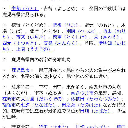
・
宇都（うと）
・吉留（よしとめ）： 全国の半数以上は
鹿児島県に見られる。
・ 徳留（とくどめ）、
肥後（ひご）
、野元（のもと）、木
場（こば）、仮屋（かりや）、
別府（べっぷ）
、
折田（おり
た）
、
市来（いちき）
、
徳重（とくしげ）
、
栄（さかえ）
、
四元（よつもと）
、
安楽（あんらく）
、堂園、
伊地知（いじ
ち）
、
上園（うえぞの）
。
＃ 鹿児島県内の名字の分布動向
・
鹿児島市
： 県庁所在地で県内からの人の集中がみられ
るため、名字の偏りは少なく、県全体の分布に近い。
・ 薩摩半島： 中村、田中、東が多く、南九州市の菊永
（きくなが）、塗木（ぬるき）、
南さつま市
の栗野、黒瀬、
枕崎市
の
大工園（だいくぞの）
、
俵積田（たわらつみた）
、
指宿市
の
七夕（たなばた）
、
田之畑（たのはた）
などが特徴
的。枕崎市では立石が最多姓で２位が
田畑（たばた）
、３位
が山崎。
・ 薩摩北部：
浜田（はまだ）
、
川畑（かわばた）
、
橋口