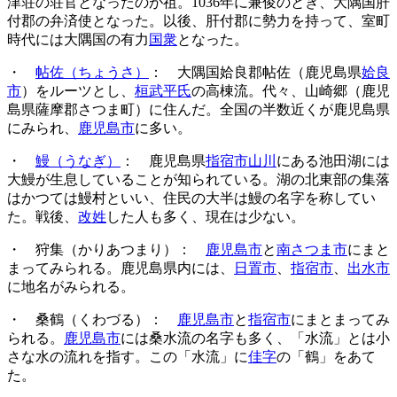
津荘の荘官となったのが祖。1036年に兼俊のとき、大隅国肝
付郡の弁済使となった。以後、肝付郡に勢力を持って、室町
時代には大隅国の有力
国衆
となった。
・
帖佐（ちょうさ）
： 大隅国姶良郡帖佐（鹿児島県
姶良
市
）をルーツとし、
桓武平氏
の高棟流。代々、山崎郷（鹿児
島県薩摩郡さつま町）に住んだ。全国の半数近くが鹿児島県
にみられ、
鹿児島市
に多い。
・
鰻（うなぎ）
： 鹿児島県
指宿市山川
にある池田湖には
大鰻が生息していることが知られている。湖の北東部の集落
はかつては鰻村といい、住民の大半は鰻の名字を称してい
た。戦後、
改姓
した人も多く、現在は少ない。
・ 狩集（かりあつまり）：
鹿児島市
と
南さつま市
にまと
まってみられる。鹿児島県内には、
日置市
、
指宿市
、
出水市
に地名がみられる。
・ 桑鶴（くわづる）：
鹿児島市
と
指宿市
にまとまってみ
られる。
鹿児島市
には桑水流の名字も多く、「水流」とは小
さな水の流れを指す。この「水流」に
佳字
の「鶴」をあて
た。