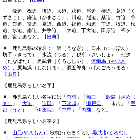
・ 飯迫、祝迫、後迫、大迫、萩迫、尾迫、柿迫、葛迫（く
ずさこ）、鎌迫（かまさこ）、川迫、熊迫、桑迫、竹迫、谷
迫、鶴迫、富迫、夏迫、西迫、福迫、船迫、前迫、牧迫、松
迫、水迫、南迫、井手迫、上大迫、下大迫、田原迫、福ヶ
迫、宮ヶ迫など。【
出典
】
＃ 鹿児島県の珍名： 鰻（うなぎ）、日本（にっぽん）、
切手（きって）、水流（つる）、税所（さいしょ）、七夕
（たなばた）、黒武者（くろむしゃ）、
流鏑馬（やぶさ
め）
、尻無浜（しなはま）、源五郎丸（げんごろうまる）
【
出典
】
【鹿児島県らしい名字】
＃ 鹿児島らしい名字には「
有村
」「
橋口
」「
鮫島（さめじ
ま）
」「
大迫
」「
迫田
」「
下吹越
」「
瀬戸口
」「末吉」「
宇
都（うと）
」「
伊集院
」「
中馬
」「
向囿
」など。
【鹿児島県らしい名字２】
＃
山元(やまもと)
、歌枕(うたまくら)、
黒武者(くろむし