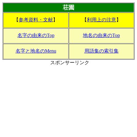
荘園
【
参考資料・文献
】
【
利用上の注意
】
名字の由来のTop
地名の由来のTop
名字と地名のMenu
用語集の索引集
スポンサーリンク