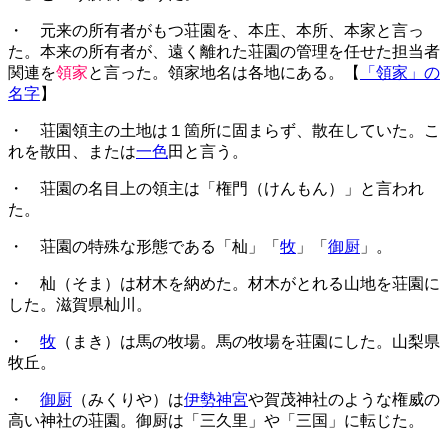
・ 元来の所有者がもつ荘園を、本庄、本所、本家と言っ
た。本来の所有者が、遠く離れた荘園の管理を任せた担当者
関連を
領家
と言った。領家地名は各地にある。【
「領家」の
名字
】
・ 荘園領主の土地は１箇所に固まらず、散在していた。こ
れを散田、または
一色
田と言う。
・ 荘園の名目上の領主は「権門（けんもん）」と言われ
た。
・ 荘園の特殊な形態である「杣」「
牧
」「
御厨
」。
・ 杣（そま）は材木を納めた。材木がとれる山地を荘園に
した。滋賀県杣川。
・
牧
（まき）は馬の牧場。馬の牧場を荘園にした。山梨県
牧丘。
・
御厨
（みくりや）は
伊勢神宮
や賀茂神社のような権威の
高い神社の荘園。御厨は「三久里」や「三国」に転じた。