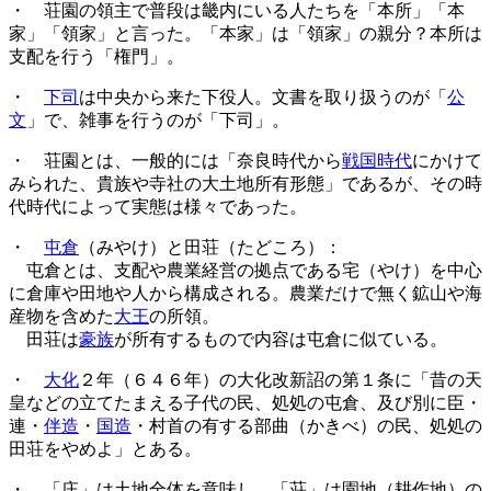
・ 荘園の領主で普段は畿内にいる人たちを「本所」「本
家」「領家」と言った。「本家」は「領家」の親分？本所は
支配を行う「権門」。
・
下司
は中央から来た下役人。文書を取り扱うのが「
公
文
」で、雑事を行うのが「下司」。
・ 荘園とは、一般的には「奈良時代から
戦国時代
にかけて
みられた、貴族や寺社の大土地所有形態」であるが、その時
代時代によって実態は様々であった。
・
屯倉
（みやけ）と田荘（たどころ）：
屯倉とは、支配や農業経営の拠点である宅（やけ）を中心
に倉庫や田地や人から構成される。農業だけで無く鉱山や海
産物を含めた
大王
の所領。
田荘は
豪族
が所有するもので内容は屯倉に似ている。
・
大化
２年（６４６年）の大化改新詔の第１条に「昔の天
皇などの立てたまえる子代の民、処処の屯倉、及び別に臣・
連・
伴造
・
国造
・村首の有する部曲（かきべ）の民、処処の
田荘をやめよ」とある。
・ 「庄」は土地全体を意味し、「荘」は園地（耕作地）の