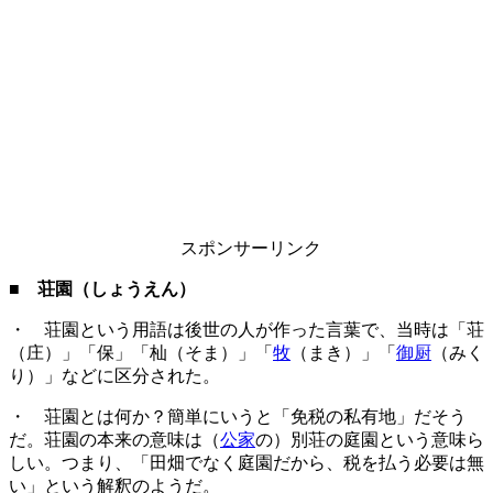
スポンサーリンク
■ 荘園（しょうえん）
・ 荘園という用語は後世の人が作った言葉で、当時は「荘
（庄）」「保」「杣（そま）」「
牧
（まき）」「
御厨
（みく
り）」などに区分された。
・ 荘園とは何か？簡単にいうと「免税の私有地」だそう
だ。荘園の本来の意味は（
公家
の）別荘の庭園という意味ら
しい。つまり、「田畑でなく庭園だから、税を払う必要は無
い」という解釈のようだ。