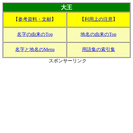
大王
【
参考資料・文献
】
【
利用上の注意
】
名字の由来のTop
地名の由来のTop
名字と地名のMenu
用語集の索引集
スポンサーリンク